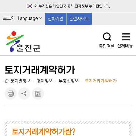
이 누리집은 대한민국 공식 전자정부 누리집입니다.
로그인
Language
산하기관
관련사이트
전체메뉴
통합검색
토지거래계약허가
분야별정보
경제정보
부동산정보
토지거래계약허가
|
|
|
인쇄하
공유하
큐알마
기
기
크 보
기
토지거래계약허가란?