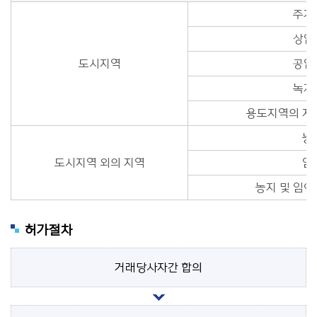
주거
상업
도시지역
공업
녹지
용도지역의 지
농
도시지역 외의 지역
임
농지 및 임야
허가절차
거래당사자간 합의