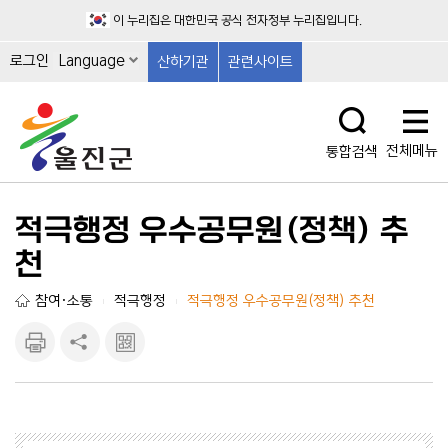
이 누리집은 대한민국 공식 전자정부 누리집입니다.
로그인
Language
산하기관
관련사이트
전체메뉴
통합검색
적극행정 우수공무원(정책) 추
천
참여·소통
적극행정
적극행정 우수공무원(정책) 추천
|
|
인쇄하
공유하
큐알마
기
기
크 보
기