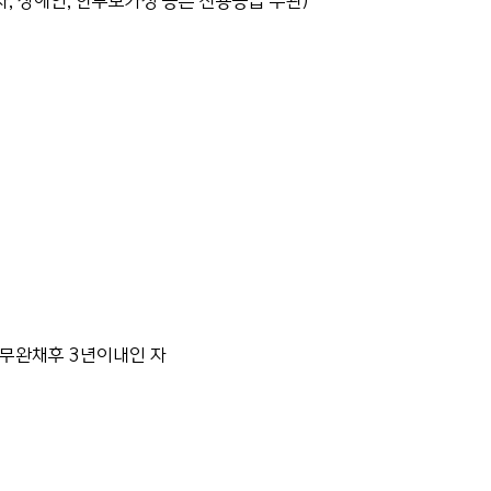
, 장애인, 한부모가정 등은 신용등급 무관)
채무완채후 3년이내인 자