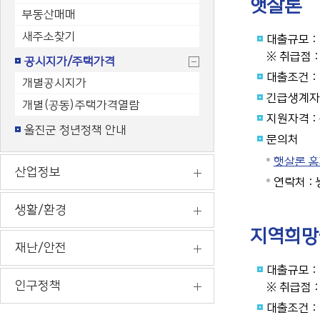
햇살론
부동산매매
새주소찾기
대출규모 :
※ 취급점 
공시지가/주택가격
대출조건 : 
개별공시지가
긴급생계자금 
개별(공동)주택가격열람
지원자격 :
울진군 청년정책 안내
문의처
햇살론 홈페이
산업정보
연락처 : 
생활/환경
지역희망
재난/안전
대출규모 : 
인구정책
※ 취급점 
대출조건 :