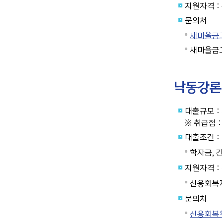
지원자격 :
문의처
새마을금고연
새마을금고 
낙동강론
대출규모 : 
※ 취급점 
대출조건 :
학자금, 
지원자격 :
신용회복지
문의처
신용회복위원