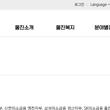
로그인
Language
울진소개
울진복지
분야별
지부, 신한미소금융 영천지부, 삼성미소금융 경산지부, SK미소금융 