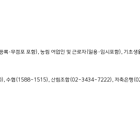
무등록·무점포 포함), 농림 어업인 및 근로자(일용·임시포함), 기초
), 수협(1588-1515), 산림조합(02-3434-7222), 저축은행(0