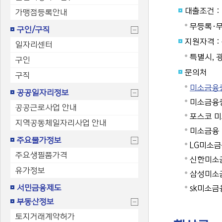
대출조건 : 
가맹점등록안내
무등록·무
구인/구직
지원자격 :
일자리센터
특별시, 광
구인
문의처
구직
미소금융중앙
공공일자리정보
미소금융중
공공근로사업 안내
포스코 미
지역공동체일자리사업 안내
미소금융 안
주요물가정보
LG미소금융
주요생필품가격
신한미소금
유가정보
삼성미소금
서민금융제도
sk미소금융
부동산정보
토지거래계약허가