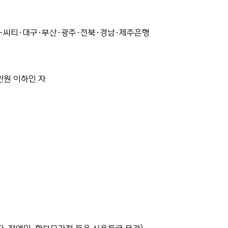
외환·씨티·대구·부산·광주·전북·경남·제주은행
만원 이하인 자