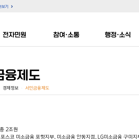
아보기
전자민원
참여·소통
행정·소식
금융제도
경제정보
서민금융제도
|
 총 2조원
: 포스코 미소금융 포항지부, 미소금융 안동지점, LG미소금융 구미