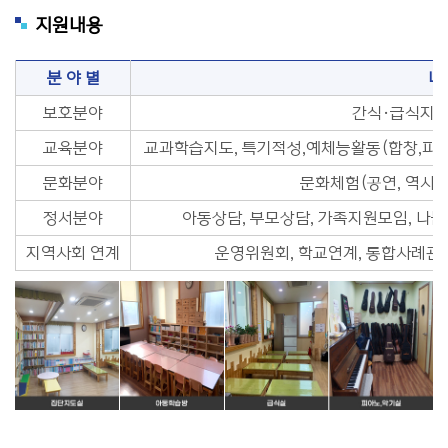
지원내용
분 야 별
내
보호분야
간식·급식지원
교육분야
교과학습지도, 특기적성,예체능활동(합창,피아노
문화분야
문화체험(공연, 역사문
정서분야
아동상담, 부모상담, 가족지원모임, 나눔
지역사회 연계
운영위원회, 학교연계, 통합사례관리