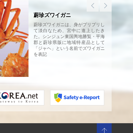
蔚珍ズワイガニ
蔚珍ズワイガニは、身がプリプリし
て淡白なため、宮中に進上したき
た。シンジュン東国輿地勝覧・平海
郡と蔚珍県版に地域特産品として
「ジャヘ」という名前でズワイガニ
を表記