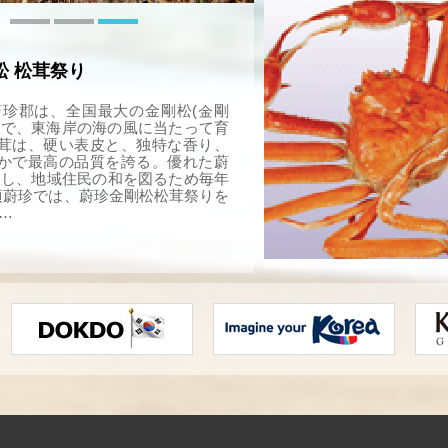
ない尼寺である。
特産品
松 松茸祭り
蔚珍郡は、全国最大の金剛松(金剛
地で、東海岸の海の風に当たって育
茸は、硬い表皮と、独特な香り、
かで最高の品質を誇る。優れた蔚
Rし、地域住民の和を図るため毎年
月頃蔚珍では、蔚珍金剛松松茸祭りを
…