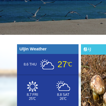
Uljin Weather
祭り
27
℃
8.6 THU
8.7 FRI
8.8 SAT
25℃
26℃