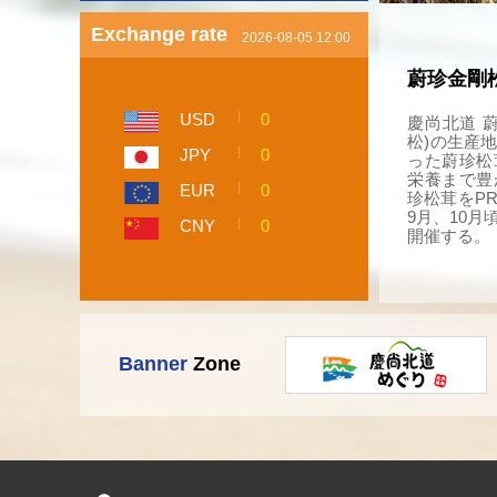
Exchange rate
2026-08-05 12:00
蔚珍金剛
USD
0
慶尚北道 
松)の生産
JPY
0
った蔚珍松
栄養まで豊
EUR
0
珍松茸をP
9月、10
CNY
0
開催する。 
Banner
Zone