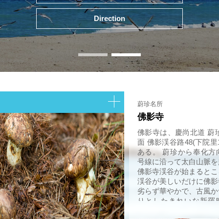
Direction
蔚珍名所
佛影寺
佛影寺は、慶尚北道 蔚
面 佛影渓谷路48(下院里
ある。 蔚珍から奉化方
号線に沿って太白山脈を
佛影寺渓谷が始まるとこ
渓谷が美しいだけに佛影
劣らず華やかで、古風か
りとしたきれいな新羅
で、特に佛影寺は女性の