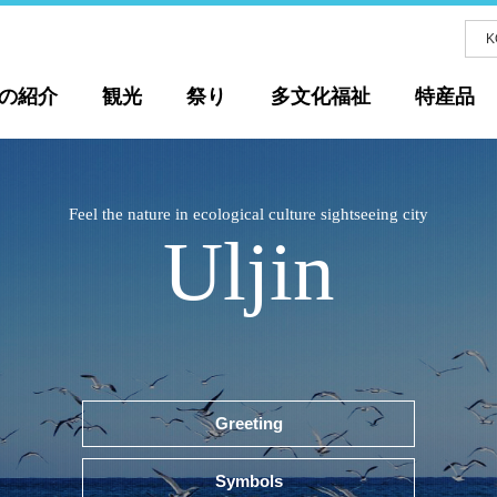
K
の紹介
観光
祭り
多文化福祉
特産品
Feel the nature in ecological culture sightseeing city
Uljin
Greeting
Symbols