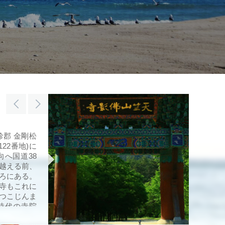
珍郡 金剛松
122番地)に
向へ国道38
越える前、
ろにある。
寺もこれに
つこじんま
時代の寺院
僧侶しかい