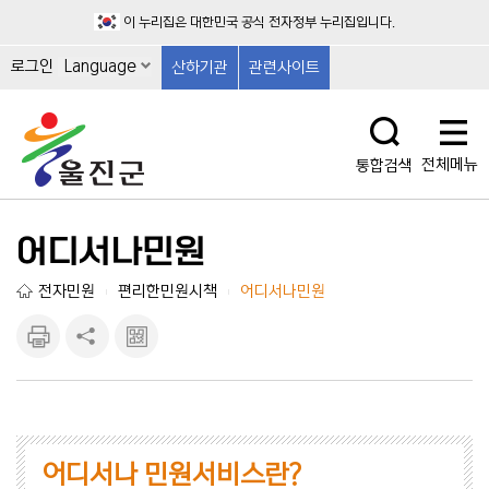
이 누리집은 대한민국 공식 전자정부 누리집입니다.
로그인
Language
산하기관
관련사이트
전체메뉴
통합검색
어디서나민원
전자민원
편리한민원시책
어디서나민원
|
|
인쇄하
공유하
큐알마
기
기
크 보
기
어디서나 민원서비스란?