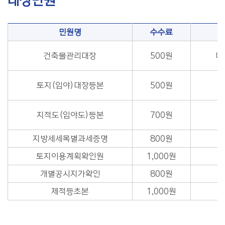
대상민원
민원명
수수료
건축물관리대장
500원
대
토지(임야)대장등본
500원
지적도(임야도)등본
700원
지방세세목별과세증명
800원
토지이용계획확인원
1,000원
개별공시지가확인
800원
제적등초본
1,000원