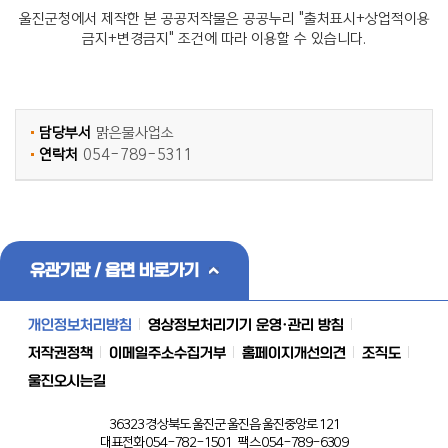
울진군청에서 제작한 본 공공저작물은 공공누리 "출처표시+상업적이용
금지+변경금지" 조건에 따라 이용할 수 있습니다.
담당부서
맑은물사업소
연락처
054-789-5311
유관기관 / 읍면 바로가기
개인정보처리방침
영상정보처리기기 운영·관리 방침
저작권정책
이메일주소수집거부
홈페이지개선의견
조직도
울진오시는길
36323 경상북도 울진군 울진읍 울진중앙로 121
대표전화 054-782-1501 팩스 054-789-6309