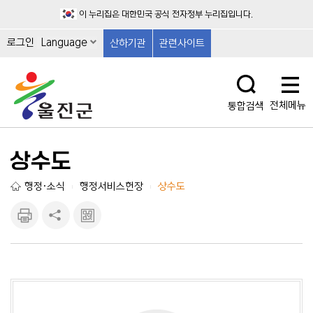
이 누리집은 대한민국 공식 전자정부 누리집입니다.
로그인
Language
산하기관
관련사이트
전체메뉴
통합검색
상수도
행정·소식
행정서비스헌장
상수도
|
|
인쇄하
공유하
큐알마
기
기
크 보
기