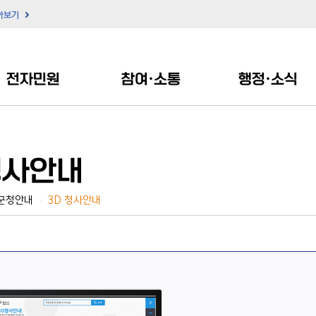
아보기
전자민원
참여·소통
행정·소식
청사안내
군청안내
3D 청사안내
|