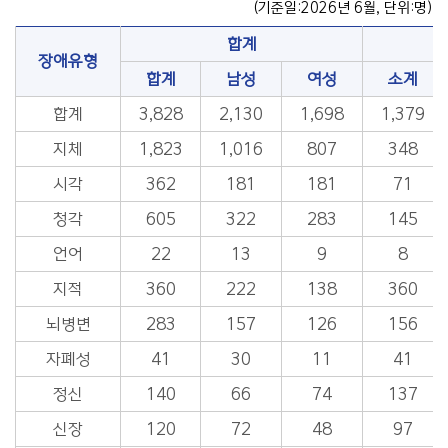
(기준일:2026년 6월, 단위:명)
합계
심
장애유형
합계
남성
여성
소계
합계
3,828
2,130
1,698
1,379
지체
1,823
1,016
807
348
시각
362
181
181
71
청각
605
322
283
145
언어
22
13
9
8
지적
360
222
138
360
뇌병변
283
157
126
156
자폐성
41
30
11
41
정신
140
66
74
137
신장
120
72
48
97