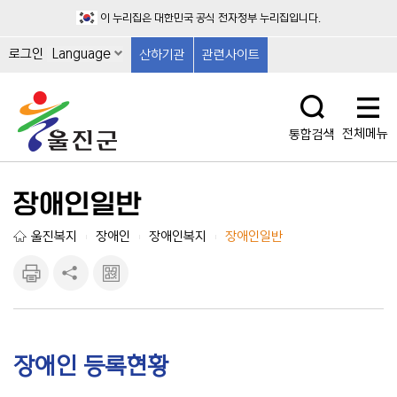
이 누리집은 대한민국 공식 전자정부 누리집입니다.
로그인
Language
산하기관
관련사이트
전체메뉴
통합검색
장애인일반
울진복지
장애인
장애인복지
장애인일반
|
|
|
인쇄하
공유하
큐알마
기
기
크 보
기
장애인 등록현황