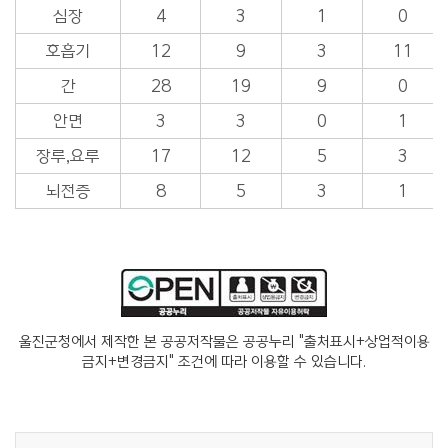
심장
4
3
1
0
호흡기
12
9
3
11
간
28
19
9
0
안면
3
3
0
1
장루,요루
17
12
5
3
뇌전증
8
5
3
1
울진군청에서 제작한 본 공공저작물은 공공누리 "출처표시+상업적이용
금지+변경금지" 조건에 따라 이용할 수 있습니다.