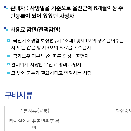
관내자 : 사망일을 기준으로 울진군에 6개월이상 주
민등록이 되어 있었던 사망자
사용료 감면(전액감면)
「국민기초생활 보장법」 제7조제1항제1호의 생계급여수급
자 또는 같은 항 제3호의 의료급여 수급자
「국가보훈 기본법」에 따른 희생ㆍ공헌자
관내에서 사망한 무연고 행려 사망자
그 밖에 군수가 필요하다고 인정하는 사람
구비서류
기본서류(공통)
화장증명
타시설에서 유골반환후 봉
안