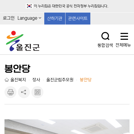
이 누리집은 대한민국 공식 전자정부 누리집입니다.
로그인
Language
산하기관
관련사이트
전체메뉴
통합검색
봉안당
울진복지
장사
울진군립추모원
봉안당
|
|
|
인쇄하
공유하
큐알마
기
기
크 보
기