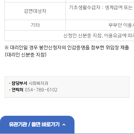
기초생활수급자 : 생계급여 또는
감면대상자
기타
부부단 이용
신청인 신분증 지참, 이용요금에 따
※ 대리인일 경우 봉안신청자의 인감증명을 첨부한 위임장 제출
(대리인 신분증 지참)
담당부서
사회복지과
연락처
054-789-6102
유관기관 / 읍면 바로가기