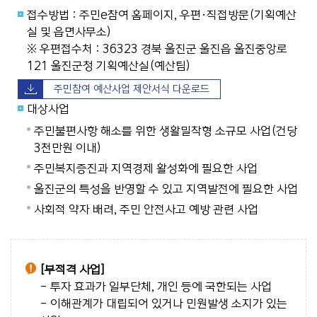
접수방법 : 주민e참여 홈페이지, 우편·직접방문(기획예산
실 및 읍면사무소)
※ 우편접수처 : 36323 경북 울진군 울진읍 울진중앙로
121 울진군청 기획예산실(예산팀)
주민참여 예산사업 제안서식 다운로드
대상사업
주민불편사항 해소를 위한 생활밀착형 소규모 사업(건당
3천만원 이내)
주민복지증진과 지역경제 활성화에 필요한 사업
울진군의 특성을 반영할 수 있고 지역발전에 필요한 사업
사회적 약자 배려, 주민 안전사고 예방 관련 사업
[부적격 사업]
- 투자 효과가 일부단체, 개인 등에 국한되는 사업
- 이해관계가 대립되어 있거나 민원발생 소지가 있는