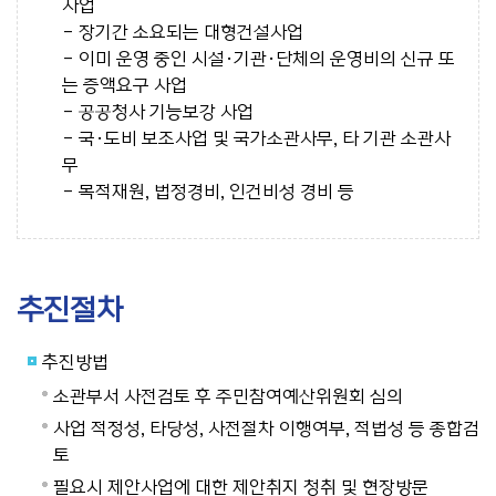
사업
- 장기간 소요되는 대형건설사업
- 이미 운영 중인 시설·기관·단체의 운영비의 신규 또
는 증액요구 사업
- 공공청사 기능보강 사업
- 국·도비 보조사업 및 국가소관사무, 타 기관 소관사
무
- 목적재원, 법정경비, 인건비성 경비 등
추진절차
추진방법
소관부서 사전검토 후 주민참여예산위원회 심의
사업 적정성, 타당성, 사전절차 이행여부, 적법성 등 종합검
토
필요시 제안사업에 대한 제안취지 청취 및 현장방문