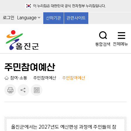
이 누리집은 대한민국 공식 전자정부 누리집입니다.
로그인
Language
산하기관
관련사이트
전체메뉴
통합검색
주민참여예산
참여·소통
주민참여예산
주민참여예산
|
|
인쇄하
공유하
큐알마
기
기
크 보
기
울진군에서는 2027년도 예산편성 과정에 주민들의 참