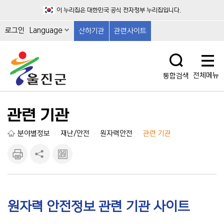
이 누리집은 대한민국 공식 전자정부 누리집입니다.
로그인
Language
산하기관
관련사이트
전체메뉴
통합검색
관련 기관
분야별정보
재난/안전
원자력안전
관련 기관
|
|
|
인쇄하
공유하
큐알마
기
기
크 보
기
원자력 안전정보 관련 기관 사이트