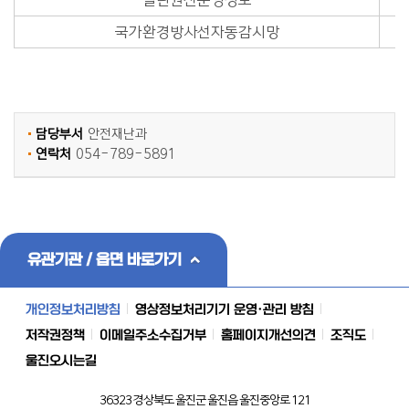
열린원전운영정보
국가환경방사선자동감시망
담당부서
안전재난과
연락처
054-789-5891
유관기관 / 읍면 바로가기
개인정보처리방침
영상정보처리기기 운영·관리 방침
저작권정책
이메일주소수집거부
홈페이지개선의견
조직도
울진오시는길
36323 경상북도 울진군 울진읍 울진중앙로 121