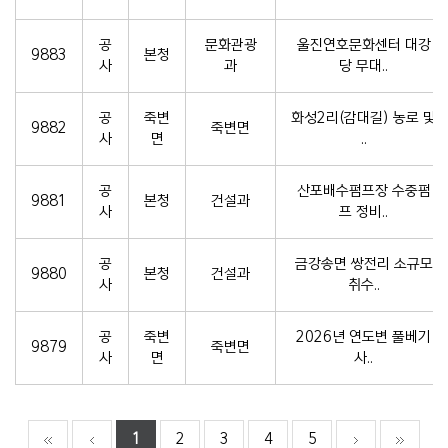
공
문화관광
울진연호문화센터 대강
9883
본청
사
과
당 무대..
공
죽변
화성2리(감대길) 농로 및
9882
죽변면
사
면
..
공
산포배수펌프장 수중펌
9881
본청
건설과
사
프 정비..
공
금강송면 쌍전리 소규모
9880
본청
건설과
사
취수..
공
죽변
2026년 연도변 풀베기
9879
죽변면
사
면
사..
1
2
3
4
5