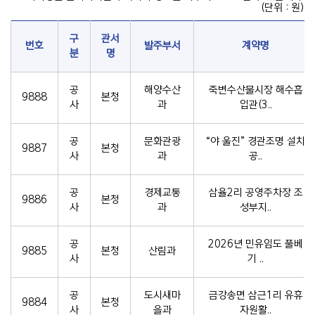
(단위 : 원)
구
관서
번호
발주부서
계약명
분
명
공
해양수산
죽변수산물시장 해수흡
9888
본청
사
과
입관(3..
공
문화관광
“야 울진” 경관조명 설치
9887
본청
사
과
공..
공
경제교통
삼율2리 공영주차장 조
9886
본청
사
과
성부지..
공
2026년 민유임도 풀베
9885
본청
산림과
사
기 ..
공
도시새마
금강송면 삼근1리 유휴
9884
본청
사
을과
자원활..