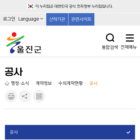
이 누리집은 대한민국 공식 전자정부 누리집입니다.
로그인
Language
산하기관
관련사이트
전체메뉴
통합검색
공사
행정·소식
계약정보
수의계약현황
공사
|
|
|
인쇄하
공유하
큐알마
기
기
크 보
기
공사