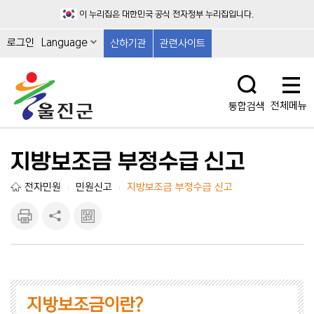
이 누리집은 대한민국 공식 전자정부 누리집입니다.
로그인
Language
산하기관
관련사이트
전체메뉴
통합검색
지방보조금 부정수급 신고
전자민원
민원신고
지방보조금 부정수급 신고
|
|
인쇄하
공유하
큐알마
기
기
크 보
기
지방보조금이란?