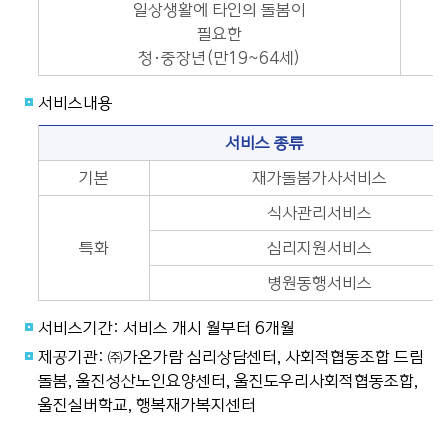
일상생활에 타인의 돌봄이
필요한
청·중장년(만19~64세)
서비스내용
서비스 종류
기본
재가돌봄가사서비스
식사관리서비스
특화
심리지원서비스
병원동행서비스
서비스기간: 서비스 개시 월부터 6개월
제공기관: ㈜가온가람 심리상담센터, 사회적협동조합 드림
돌봄, 울진성산노인요양센터, 울진도우리사회적협동조합,
울진실버학교, 행복재가복지센터