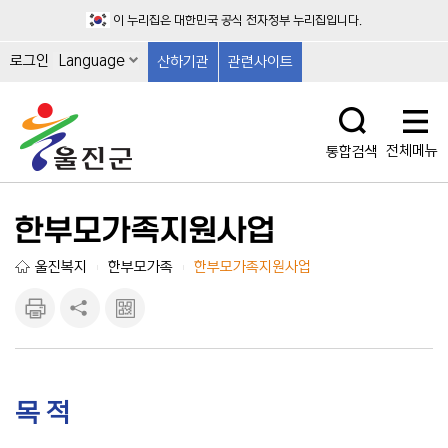
이 누리집은 대한민국 공식 전자정부 누리집입니다.
로그인
Language
산하기관
관련사이트
전체메뉴
통합검색
한부모가족지원사업
울진복지
한부모가족
한부모가족지원사업
|
|
인쇄하
공유하
큐알마
기
기
크 보
기
목 적