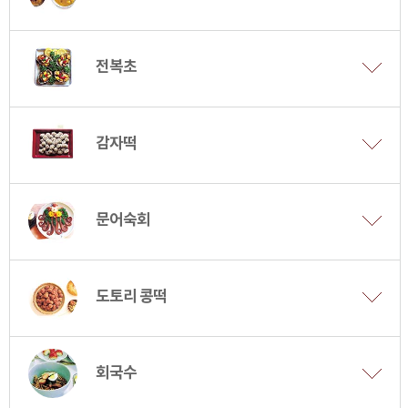
전복초
감자떡
문어숙회
도토리 콩떡
회국수