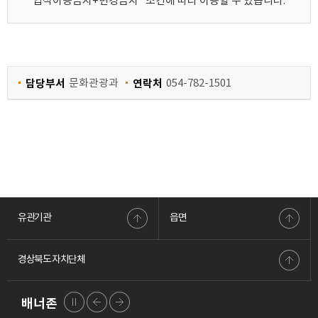
업적이용금지+변경금지" 조건에 따라 이용할 수 있습니다.
담당부서
문화관광과
연락처
054-782-1501
유관기관
읍면
경상북도 자치단체
배너존
배너
배너
배너