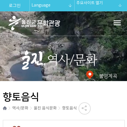
주요사이트 열기
Language
로그인
울진군문화관
광
울진 역사/문화.
불영계곡
향토음식
역사/문화
울진 음식문화
향토음식