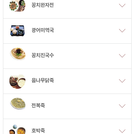
꽁치완자전
광어미역국
꽁치진국수
음나무닭죽
전복죽
호박죽