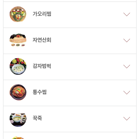
가오리찜
자연산회
감자범벅
퉁수찜
꾹죽