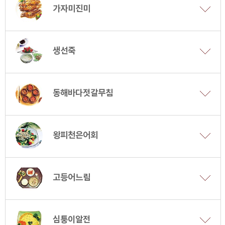
가자미진미
생선죽
동해바다젓갈무침
왕피천은어회
고등어느림
심퉁이알전