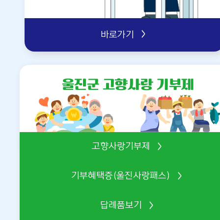
바로가기
울진군 고향사랑 기부제
고향사랑기부제
기부혜택증(울진사랑패스)
답례품보기