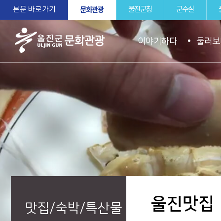
본문 바로가기
문화관광
울진군청
군수실
이야기하다
둘러보
울진군문화관
광
울진맛집
맛집/숙박/특산물