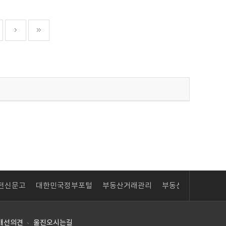
한민국정부포털
부동산거래관리
부동산거래관리
LAIIS 내고장
ev
Next
개선의견
울진오시는길