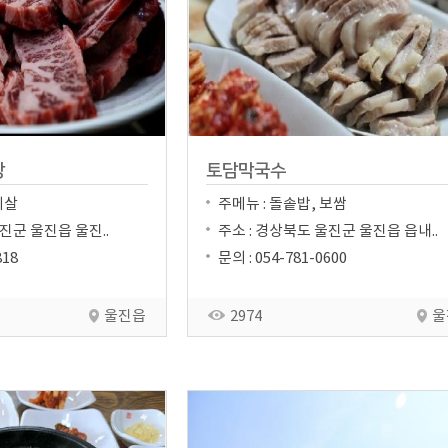
당
토담막국수
비살
주메뉴 : 돌솥밥, 보쌈
진군 울진읍 울진..
주소 : 경상북도 울진군 울진읍 읍내..
818
문의 : 054-781-0600
울진읍
2974
울