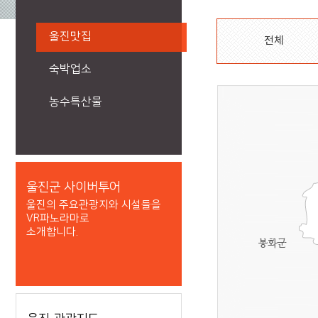
울진맛집
전체
숙박업소
농수특산물
울진군 사이버투어
울진의 주요관광지와 시설들을
VR파노라마로
소개합니다.