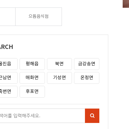
당
으뜸음식점
ARCH
울진읍
평해읍
북면
금강송면
근남면
매화면
기성면
온정면
죽변면
후포면