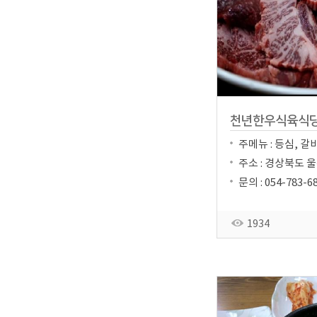
천년한우식육식
주메뉴 : 등심, 갈
주소 : 경상북도 울
문의 : 054-783-6
1934