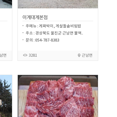
이게대게본점
주메뉴 : 게짜박이, 게살돌솥비빔밥
주소 : 경상북도 울진군 근남면 불역..
문의 : 054-787-8383
남면
3281
근남면