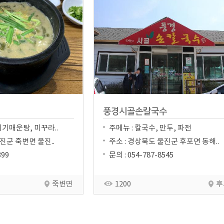
풍경시골손칼국수
메기매운탕, 미꾸라..
주메뉴 : 칼국수, 만두, 파전
진군 죽변면 울진..
주소 : 경상북도 울진군 후포면 동해..
399
문의 : 054-787-8545
죽변면
1200
후