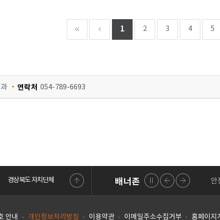
1
2
3
4
5
생과
연락처
054-789-6693
경상북도 자치단체
배너존
부동산거래관리
LAIIS 내고장알리미
행정자치부
안전신문고
대
배너
배너
배너
Pr
존 정
존 이
존 다
지
전
음
호 안내
개인정보처리방침
이용약관
이메일주소수집거부
홈페이지