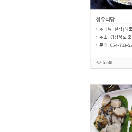
성유식당
주메뉴 : 한식(해
주소 : 경상북도 울
문의 : 054-783-5
5288