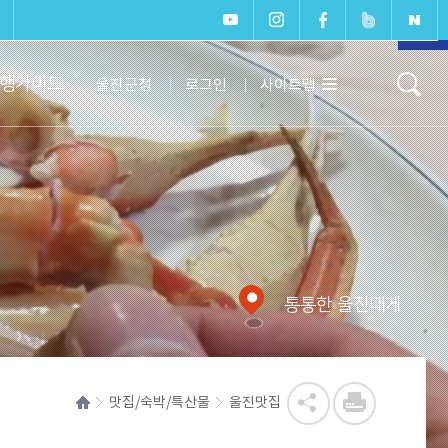
페이지
상단으
행가이드
울진군청
로그인
사이트맵
로 이동
통통한 울진대게
맛집/숙박/특산물
울진맛집