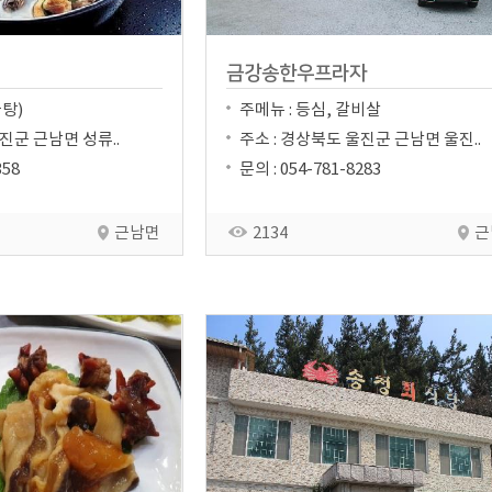
금강송한우프라자
물탕)
주메뉴 : 등심, 갈비살
진군 근남면 성류..
주소 : 경상북도 울진군 근남면 울진..
358
문의 : 054-781-8283
근남면
2134
근