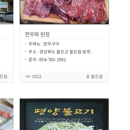
한우와 된장
주메뉴 : 한우구이
주소 : 경상북도 울진군 울진읍 말루..
문의 : 054-783-2992
진읍
1922
울진읍