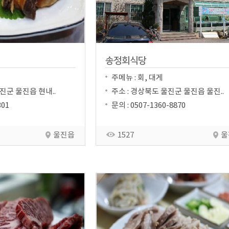
송정회식당
주메뉴 : 회, 대게
진군 울진읍 현내..
주소 : 경상북도 울진군 울진읍 울진..
301
문의 : 0507-1360-8870
울진읍
1527
울