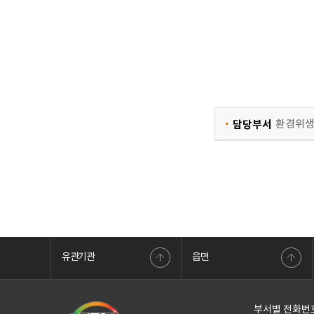
담당부서
환경위
유관기관
읍면
민국정부포털
안전신문고
대한민국정부포털
부동산거래관리
부서별 전화번