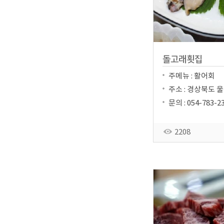
돌고래횟집
주메뉴 : 활어회
주소 : 경상북도 울
문의 : 054-783-2
2208