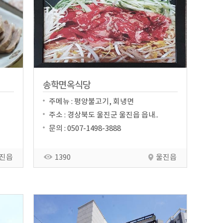
송학면옥식당
주메뉴 : 평양불고기, 회냉면
주소 : 경상북도 울진군 울진읍 읍내..
문의 : 0507-1498-3888
진읍
1390
울진읍