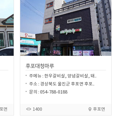
후포대청마루
주메뉴 : 한우갈비살, 양념갈비살, 돼..
주소 : 경상북도 울진군 후포면 후포..
문의 : 054-788-0188
포면
1400
후포면