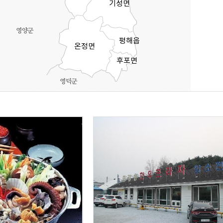
기성면
평해읍
온정면
후포면