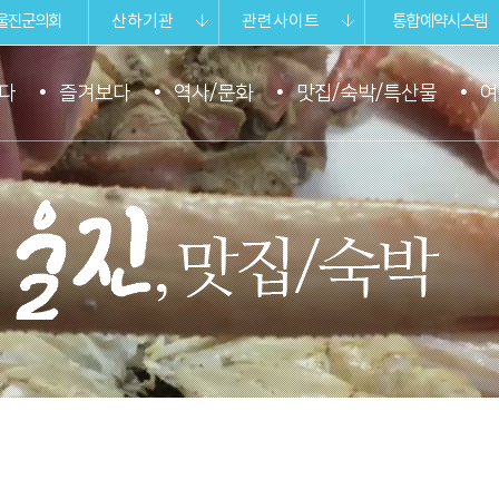
울진군의회
산하기관
관련사이트
통합예약시스템
다
즐겨보다
역사/문화
맛집/숙박/특산물
여
울진 맛집/숙박.