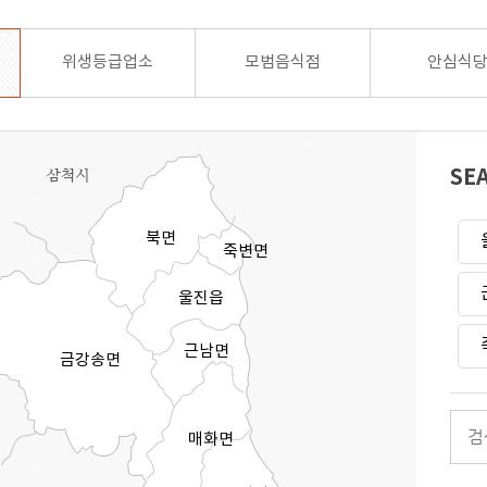
위생등급업소
모범음식점
안심식
SE
북면
죽변면
울진읍
근남면
금강송면
매화면