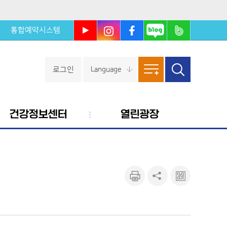
통합예약시스템
울진군
울진군
울진군
울진군
울진군
유튜브
인스타
페이스
블로그
밴드
북
로그인
Language
사이트
검색창
열기
맵
건강정보센터
열린광장
인쇄하
공유하
큐알마
기
기
크 보기