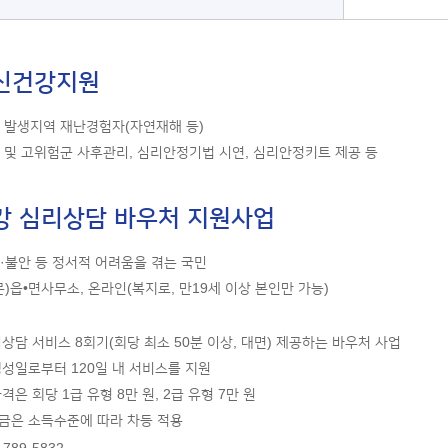
신건강지원
난 발생지역 재난경험자(자연재해 등)
담 및 고위험군 사후관리, 심리안정기법 시연, 심리안정키트 제공 등
강 심리상담 바우처 지원사업
울·불안 등 정서적 어려움을 겪는 국민
방문)읍•면사무소, 온라인(복지로, 만19세 이상 본인만 가능)
상담 서비스 8회기(회당 최소 50분 이상, 대면) 제공하는 바우처 사업
성일로부터 120일 내 서비스를 지원
격은 회당 1급 유형 8만 원, 2급 유형 7만 원
금은 소득수준에 따라 차등 적용