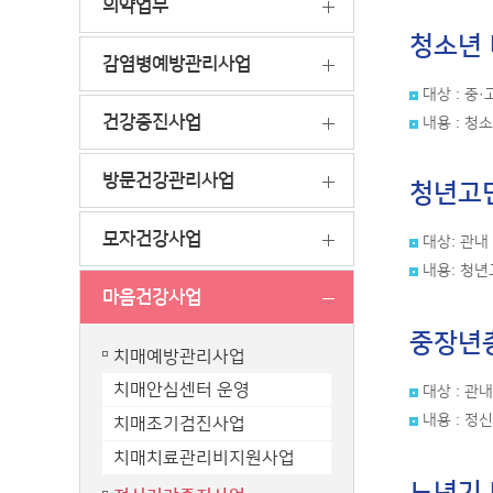
의약업무
청소년
감염병예방관리사업
대상 : 중
건강증진사업
내용 : 청
방문건강관리사업
청년고
모자건강사업
대상: 관내
내용: 청년
마음건강사업
중장년
치매예방관리사업
치매안심센터 운영
대상 : 관
내용 : 
치매조기검진사업
치매치료관리비지원사업