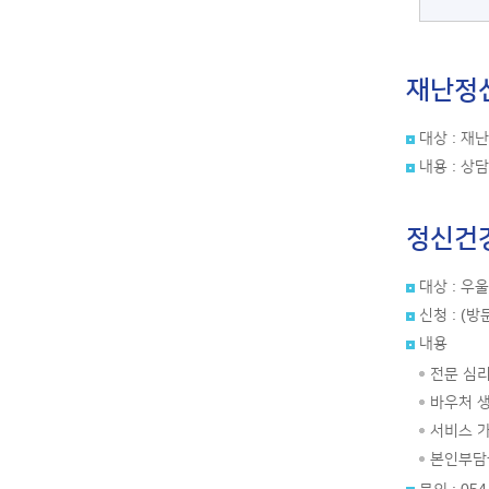
재난정
대상 : 재
내용 : 상
정신건
대상 : 우
신청 : (
내용
전문 심리
바우처 생
서비스 가
본인부담