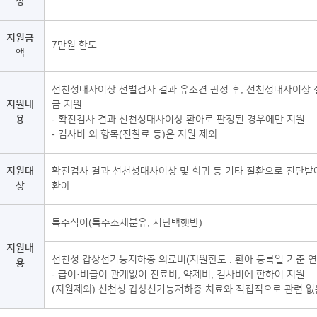
상
지원금
7만원 한도
액
선천성대사이상 선별검사 결과 유소견 판정 후, 선천성대사이상 
지원내
금 지원
용
- 확진검사 결과 선천성대사이상 환아로 판정된 경우에만 지원
- 검사비 외 항목(진찰료 등)은 지원 제외
지원대
확진검사 결과 선천성대사이상 및 희귀 등 기타 질환으로 진단받아
상
환아
특수식이(특수조제분유, 저단백햇반)
지원내
선천성 갑상선기능저하증 의료비(지원한도 : 환아 등록일 기준 연 
용
- 급여·비급여 관계없이 진료비, 약제비, 검사비에 한하여 지원
(지원제외) 선천성 갑상선기능저하증 치료와 직접적으로 관련 없