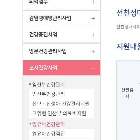
의약업무
선천성
감염병예방관리사업
선천성대사이
건강증진사업
지원내
방문건강관리사업
모자건강사업
임산부건강관리
선별검
임산부건강관리
사
산모ㆍ신생아 건강관리지원
고위험 임산부 의료비지원
영유아건강관리
영유아건강검진