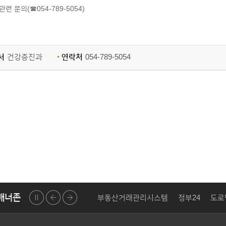
련 문의(☎054-789-5054)
서
건강증진과
연락처
054-789-5054
배너존
나 110
규제개혁 신문고
부동산거래관리시스템
정부24
도로
정지
이전
다음