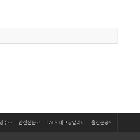
명주소
안전신문고
LAIIS 내고장알리미
울진군공무원노동조합