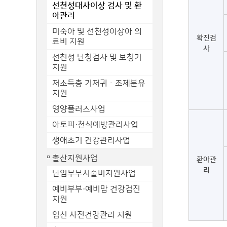
선천성대사이상 검사 및 환
아관리
미숙아 및 선천성이상아 의
확진검
료비 지원
사
선천성 난청검사 및 보청기
지원
저소득층 기저귀ㆍ조제분유
지원
영양플러스사업
아토피·천식예방관리사업
생애초기 건강관리사업
출산지원사업
환아관
리
난임부부시술비지원사업
예비부부·예비맘 건강검진
지원
임신 사전건강관리 지원