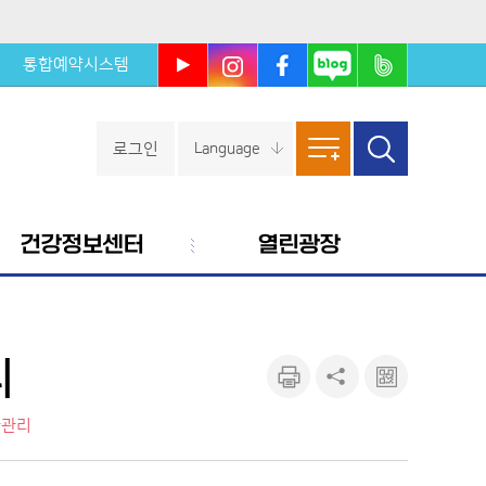
통합예약시스템
울진군
울진군
울진군
울진군
울진군
유튜브
인스타
페이스
블로그
밴드
북
로그인
Language
사이트
검색창
열기
맵
건강정보센터
열린광장
리
인쇄하
공유하
큐알마
기
기
크 보기
아관리