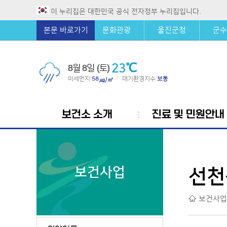
이 누리집은 대한민국 공식 전자정부 누리집입니다.
본문 바로가기
문화관광
울진군청
군수
23℃
8월 8일 (토)
미세먼지
58
대기환경지수
보통
|
㎍/㎥
보건소 소개
진료 및 민원안내
보건사업
선천
보건사업