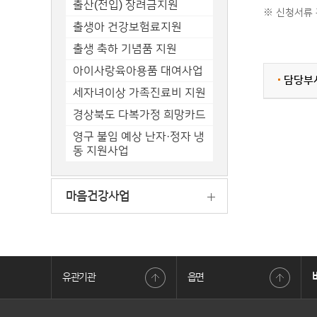
출산(전입) 장려금지원
※ 신청서류 관
출생아 건강보험료지원
출생 축하 기념품 지원
아이사랑육아용품 대여사업
담당부
세자녀이상 가족진료비 지원
경상북도 다복가정 희망카드
영구 불임 예상 난자·정자 냉
동 지원사업
마음건강사업
유관기관
읍면
동산조회
소비자24
동해안지질공원
정부민원안내콜센터 전국어디서