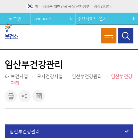
이 누리집은 대한민국 공식 전자정부 누리집입니다.
Language
주요사이트 열기
로그인
보건소
메뉴열기
검색창
열기
임산부건강관리
보건사업
모자건강사업
임산부건강관리
임산부건강
|
|
|
관리
인쇄하
공유하
큐알마
기
기
크 보기
임산부건강관리