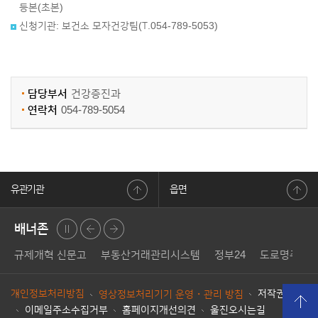
등본(초본)
신청기관: 보건소 모자건강팀(T.054-789-5053)
담당부서
건강증진과
연락처
054-789-5054
유관기관
읍면
배너존
정지
이전
다음
규제개혁 신문고
부동산거래관리시스템
정부24
도로명주소
개인정보처리방침
저작권정책
영상정보처리기기 운영・관리 방침
이메일주소수집거부
홈페이지개선의견
울진오시는길