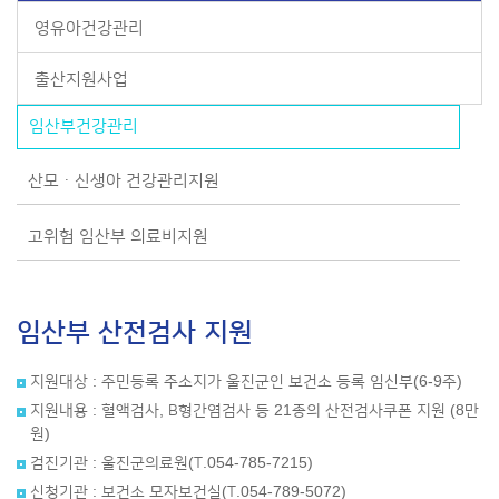
영유아건강관리
출산지원사업
임산부건강관리
산모ㆍ신생아 건강관리지원
고위험 임산부 의료비지원
임산부 산전검사 지원
지원대상 : 주민등록 주소지가 울진군인 보건소 등록 임신부(6-9주)
지원내용 : 혈액검사, B형간염검사 등 21종의 산전검사쿠폰 지원 (8만
원)
검진기관 : 울진군의료원(T.054-785-7215)
신청기관 : 보건소 모자보건실(T.054-789-5072)