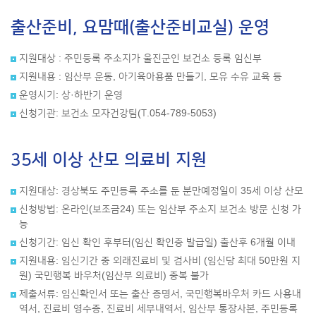
출산준비, 요맘때(출산준비교실) 운영
지원대상 : 주민등록 주소지가 울진군인 보건소 등록 임신부
지원내용 : 임산부 운동, 아기육아용품 만들기, 모유 수유 교육 등
운영시기: 상·하반기 운영
신청기관: 보건소 모자건강팀(T.054-789-5053)
35세 이상 산모 의료비 지원
지원대상: 경상북도 주민등록 주소를 둔 분만예정일이 35세 이상 산모
신청방법: 온라인(보조금24) 또는 임산부 주소지 보건소 방문 신청 가
능
신청기간: 임신 확인 후부터(임신 확인증 발급일) 출산후 6개월 이내
지원내용: 임신기간 중 외래진료비 및 검사비 (임신당 최대 50만원 지
원) 국민행복 바우처(임산부 의료비) 중복 불가
제출서류: 임신확인서 또는 출산 증명서, 국민행복바우처 카드 사용내
역서, 진료비 영수증, 진료비 세부내역서, 임산부 통장사본, 주민등록