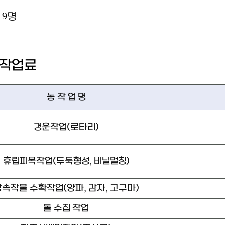
 9명
 작업료
농 작 업 명
경운작업(로타리)
휴립피복작업(두둑형성, 비닐멀칭)
속작물 수확작업(양파, 감자, 고구마)
돌 수집 작업