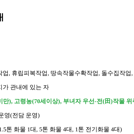
개
작업, 휴립피복작업, 땅속작물수확작업, 돌수집작업,
지가 관내에 있는 자
㎡미만), 고령농(70세이상), 부녀자 우선-전(田)작물 
 운영(전담 운영)
1.5톤 화물 1대, 5톤 화물 4대, 1톤 전기화물 4대)