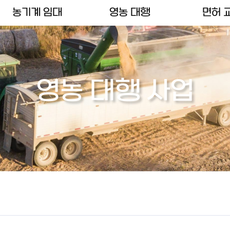
농기계 임대
영농 대행
면허 
영농 대행 사업