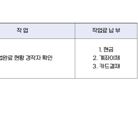
작 업
작업료 납 부
1. 현금
업완료 현황 경작자 확인
2. 계좌이체
3. 카드결재