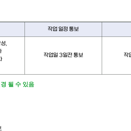
작업 일정 통보
성,
자
작업일 3일전 통보
작
자
경 될 수 있음
보