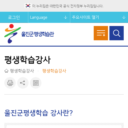
이 누리집은 대한민국 공식 전자정부 누리집입니다.
Language
주요사이트 열기
로그인
울진군 평생학습관
메뉴열기
검색창
열기
평생학습강사
평생학습강사
평생학습강사
|
인쇄하
공유하
큐알마
기
기
크 보기
울진군평생학습 강사란?