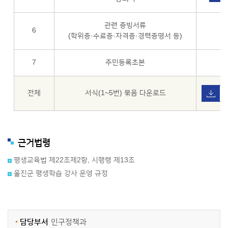
관련 증빙서류
6
(학위증·수료증·자격증·경력증명서 등)
7
주민등록초본
전체
서식(1~5번) 묶음 다운로드
근거법령
평생교육법 제22조제2항, 시행령 제13조
울진군 평생학습 강사 운영 규정
담당부서
인구정책과