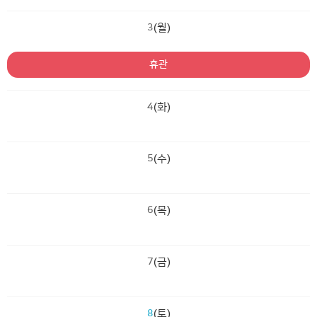
3
(월)
휴관
4
(화)
5
(수)
6
(목)
7
(금)
8
(토)