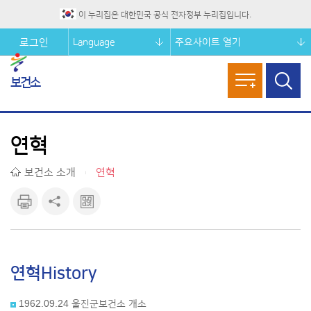
이 누리집은 대한민국 공식 전자정부 누리집입니다.
Language
주요사이트 열기
로그인
보건소
메뉴열기
검색창
열기
연혁
보건소 소개
연혁
|
인쇄하
공유하
큐알마
기
기
크 보기
연혁
History
1962.09.24 울진군보건소 개소