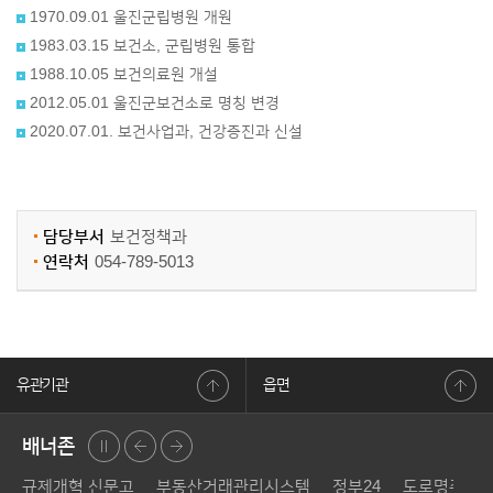
1970.09.01 울진군립병원 개원
1983.03.15 보건소, 군립병원 통합
1988.10.05 보건의료원 개설
2012.05.01 울진군보건소로 명칭 변경
2020.07.01. 보건사업과, 건강증진과 신설
담당부서
보건정책과
연락처
054-789-5013
유관기관
읍면
배너존
정지
이전
다음
규제개혁 신문고
부동산거래관리시스템
정부24
도로명주소