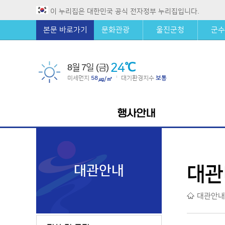
이 누리집은 대한민국 공식 전자정부 누리집입니다.
본문 바로가기
문화관광
울진군청
군수
24℃
8월 7일 (금)
미세먼지
58
대기환경지수
보통
|
㎍/㎥
행사안내
대관안내
대관
대관안내