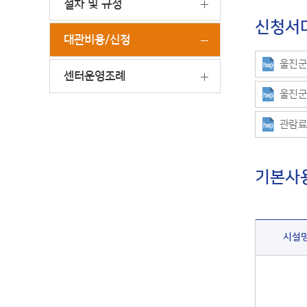
절차 및 규정
신청서
대관비용/신청
울진군
센터운영조례
울진군
관람료
기본사
시설