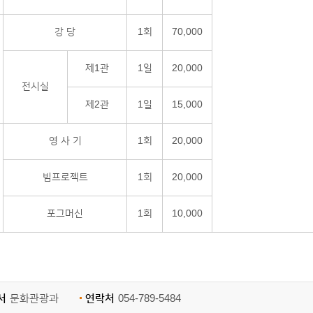
강 당
1회
70,000
제1관
1일
20,000
전시실
제2관
1일
15,000
영 사 기
1회
20,000
빔프로젝트
1회
20,000
포그머신
1회
10,000
서
문화관광과
연락처
054-789-5484