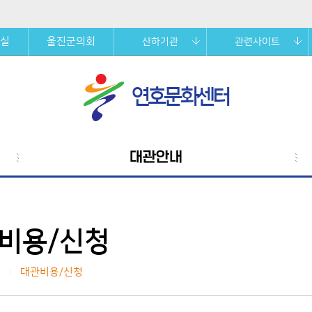
실
울진군의회
산하기관
관련사이트
연호문화센터
대관안내
비용/신청
대관비용/신청
|