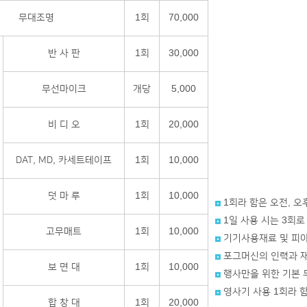
무대조명
1회
70,000
반 사 판
1회
30,000
무선마이크
개당
5,000
비 디 오
1회
20,000
DAT, MD, 카세트테이프
1회
10,000
덧 마 루
1회
10,000
1회라 함은 오전, 오
1일 사용 시는 3회로
고무매트
1회
10,000
기기사용재료 및 피
포그머신의 인력과 
보 면 대
1회
10,000
행사만을 위한 기본
영사기 사용 1회라 함
합 창 대
1회
20,000