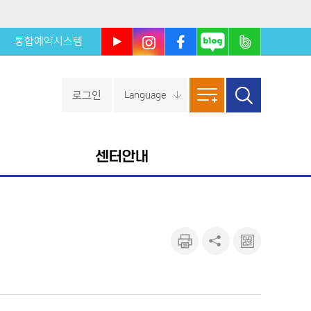
통합예약시스템
울진군
울진군
울진군
울진군
울진군
유튜브
인스타
페이스
블로그
밴드
북
로그인
Language
사이트
검색창
열기
맵
센터안내
인쇄하
공유하
큐알마
기
기
크 보기