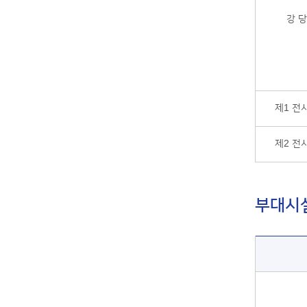
강 당
제1 전
제2 전
부대시