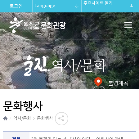
주요사이트 열기
Language
로그인
울진군문화관
광
울진 역사/문화.
불영계곡
문화행사
역사/문화
문화행사