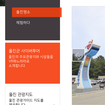
울진명소
체험하다
울진군 사이버투어
울진의 주요관광지와 시설들을
VR파노라마로
소개합니다.
울진 관광지도
울진 관광가이드 지도를
제공합니다.