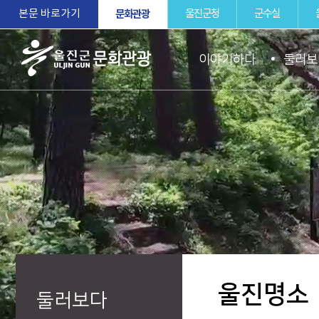
본문 바로가기
문화관광
울진군청
군수실
이야기하다
둘러보
울진군문화관
광
울진명소
둘러보다