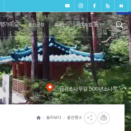
페이지
상단으
행가이드
울진군청
로그인
사이트맵
로 이동
금강소나무길 500년소나무
둘러보다
울진명소