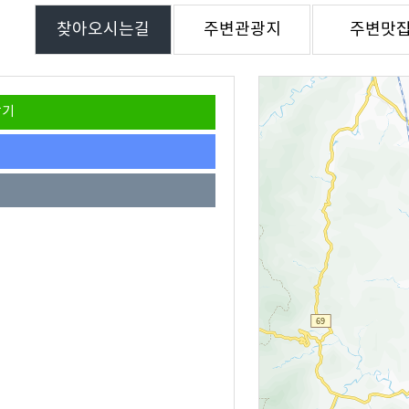
찾아오시는길
주변관광지
주변맛
찾기