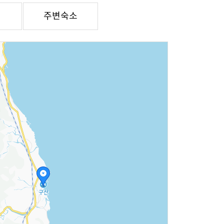
집
주변숙소