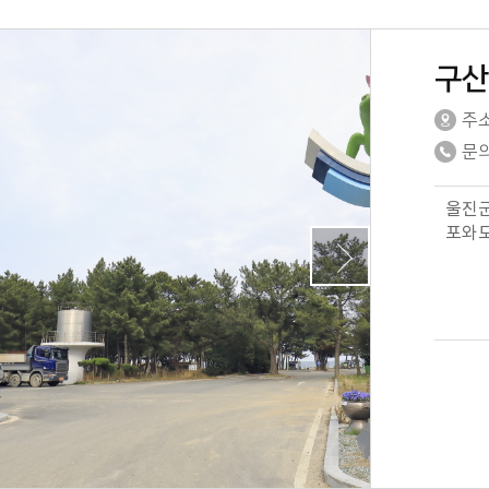
구산
주
문
울진군
포와