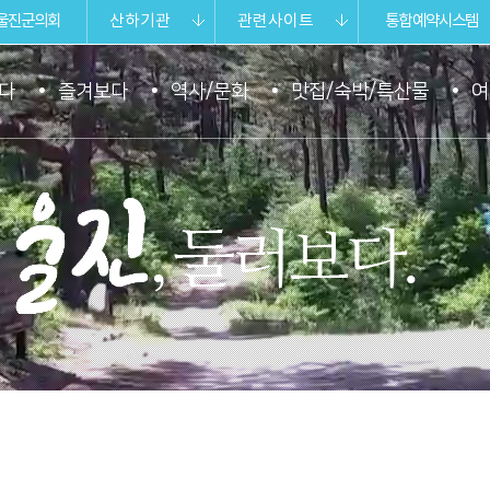
울진군의회
산하기관
관련사이트
통합예약시스템
다
즐겨보다
역사/문화
맛집/숙박/특산물
여
울진 둘러보다.