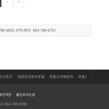
9-6693, 민박/펜션 : 054-789-6753
대한민국정부포털
부동산거래관리
부동산거래관리
LAIIS 내
ev
Next
개선의견
울진오시는길
스 054-789-6309