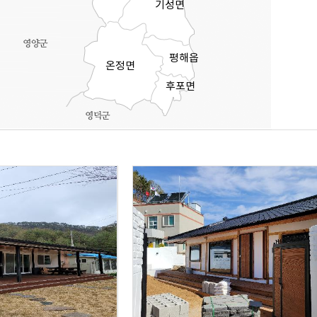
기성면
평해읍
온정면
후포면