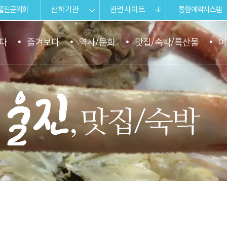
울진군의회
산하기관
관련사이트
통합예약시스템
다
즐겨보다
역사/문화
맛집/숙박/특산물
여
울진 맛집/숙박.