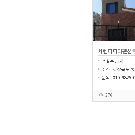
세렌디피티펜션
객실수 : 1개
주소 : 경상북도 울
문의 : 010-9825-
376