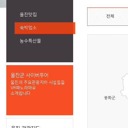
울진맛집
전체
숙박업소
농수특산물
울진군 사이버투어
울진의 주요관광지와 시설들을
VR파노라마로
소개합니다.