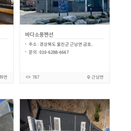
바다소풍펜션
주소 : 경상북도 울진군 근남면 금호..
문의 : 010-6288-6667
화면
787
근남면