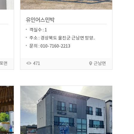
유인어스민박
객실수 : 1
주소 : 경상북도 울진군 근남면 망양..
문의 : 010-7160-2213
포면
471
근남면