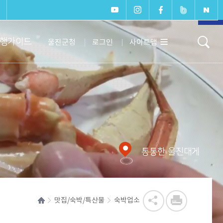
페이지
상단으
행가이드
울진군청
로그인
사이트맵
로 이동
통통한 울진대게
맛집/숙박/특산물
숙박업소