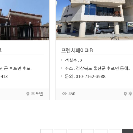
투
프렌치페이퍼B
객실수 : 2
진군 후포면 후포..
주소 : 경상북도 울진군 후포면 동해..
0413
문의 : 010-7162-3988
후포면
450
후