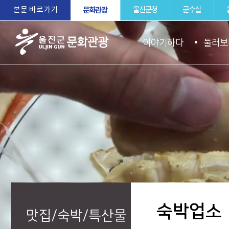
본문 바로가기
문화관광
울진군청
군수실
이야기하다
둘러보
울진군문화관
광
숙박업소
맛집/숙박/특산물