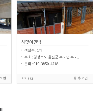
해맞이민박
객실수 : 1개
주소 : 경상북도 울진군 후포면 후포..
문의 : 010-3850-4218
포면
772
후포면