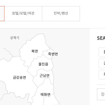
호텔/모텔/여관
민박/펜션
SE
북면
죽변면
울진읍
근남면
금강송면
매화면