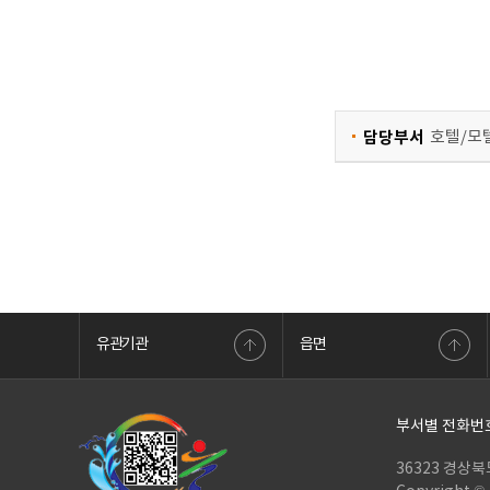
담당부서
호텔/모텔
유관기관
읍면
한민국정부포털
안전신문고
대한민국정부포털
부동산거래관리
부서별 전화번
36323 경상