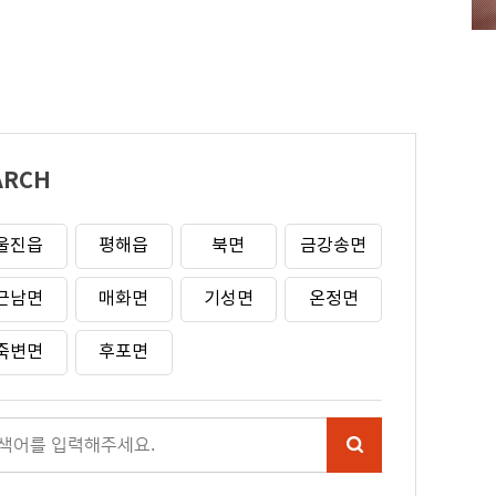
ARCH
울진읍
평해읍
북면
금강송면
근남면
매화면
기성면
온정면
죽변면
후포면