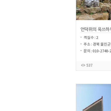
언덕위의 옥쓰하
객실수 : 2
주소 : 경북 울진군
문의 : 010-2748-
537