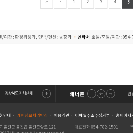
1
2
3
4
5
/여관 : 환경위생과, 민박/펜션 : 농정과
연락처
호텔/모텔/여관 : 054-78
경상북도 자치단체
배너존
부동산거래관리
LAIIS 내고장알리미
행정자치부
안전신문고
배너
배너
배너
Pr
존 정
존 이
존 다
지
전
음
호 안내
개인정보처리방침
이용약관
이메일주소수집거부
홈페이지
북도 울진군 울진읍 울진중앙로 121
|
대표전화 054-782-1501
|
팩