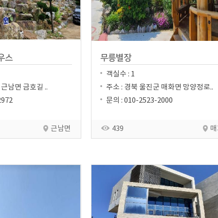
우스
무릉별장
객실수 : 1
 근남면 금호길 ..
주소 : 경북 울진군 매화면 망양정로..
2972
문의 : 010-2523-2000
근남면
439
매