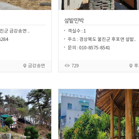
섶밭민박
진군 금강송면 ..
객실수 : 1
8284
주소 : 경상북도 울진군 후포면 섶밭..
문의 : 010-8575-8541
금강송면
729
후