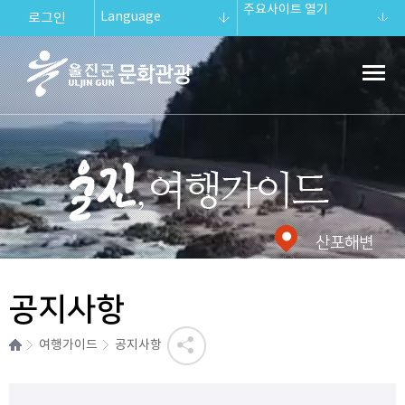
주요사이트 열기
Language
로그인
울진군문화관
광
울진 여행가이드.
산포해변
공지사항
여행가이드
공지사항