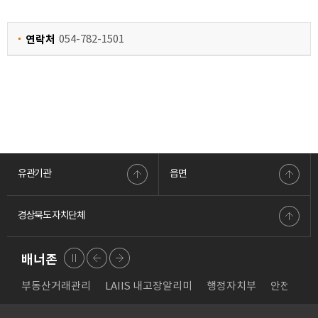
연락처
054-782-1501
유관기관
읍면
경상북도 자치단체
배너존
배너
배너
배너
리
부동산거래관리
존 정
존 이
LAIIS 내고장알리미
존 다
행정자치부
안전신문
지
전
음
Prev
Next