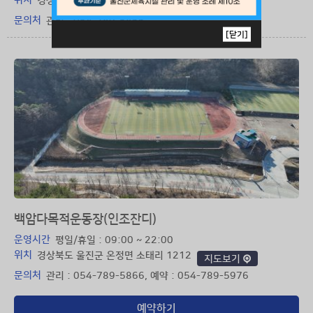
위치
경상북도 울진군 온정면 소태리 1212
지도보기
문의처
관리 : 054-789-5866
[닫기]
백암다목적운동장(인조잔디)
운영시간
평일/휴일 : 09:00 ~ 22:00
위치
경상북도 울진군 온정면 소태리 1212
지도보기
문의처
관리 : 054-789-5866, 예약 : 054-789-5976
예약하기