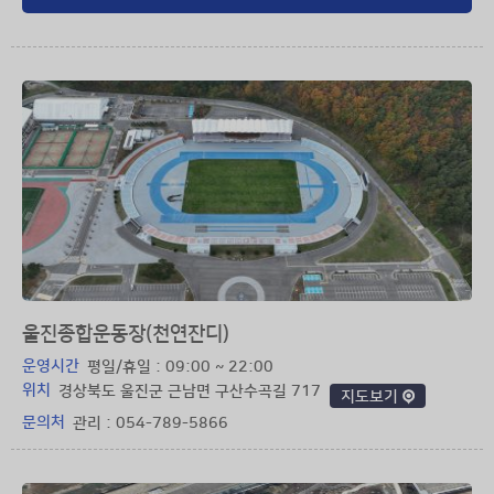
울진종합운동장(천연잔디)
운영시간
평일/휴일 : 09:00 ~ 22:00
위치
경상북도 울진군 근남면 구산수곡길 717
지도보기
문의처
관리 : 054-789-5866