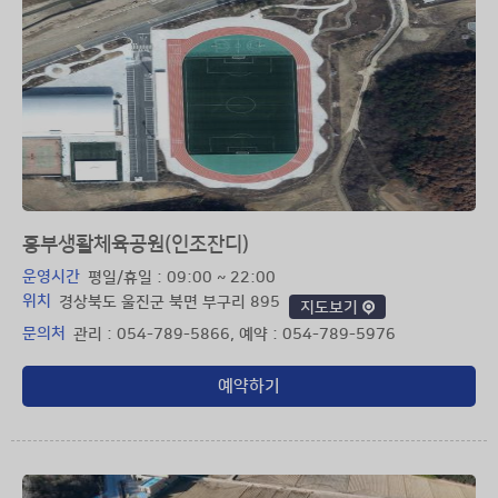
흥부생활체육공원(인조잔디)
운영시간
평일/휴일 : 09:00 ~ 22:00
위치
경상북도 울진군 북면 부구리 895
지도보기
문의처
관리 : 054-789-5866, 예약 : 054-789-5976
예약하기