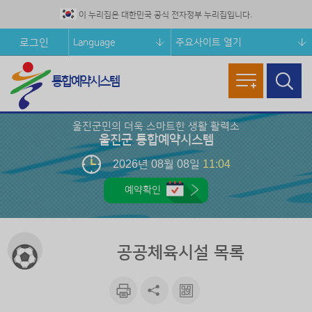
이 누리집은 대한민국 공식 전자정부 누리집입니다.
Language
주요사이트 열기
로그인
통합예약시스템
메뉴열기
검색창
열기
울진군민의 더욱 스마트한 생활 활력소
울진군 통합예약시스템
2026년 08월 08일
11:04
예약확인
공공체육시설 목록
인쇄하
공유하
큐알마