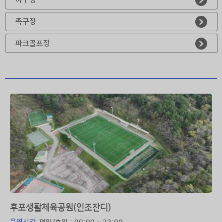
족구장
파크골프장
후포생활체육공원(인조잔디)