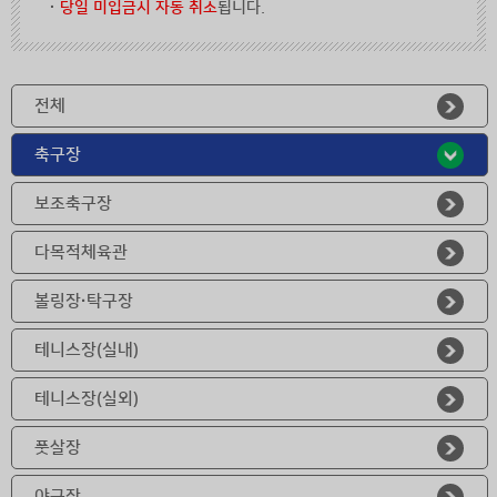
·
당일 미입금시 자동 취소
됩니다.
전체
축구장
보조축구장
다목적체육관
볼링장·탁구장
테니스장(실내)
테니스장(실외)
풋살장
야구장