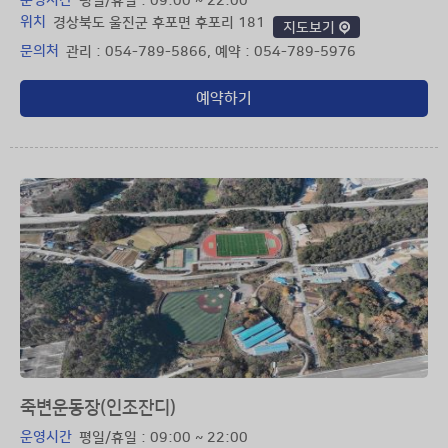
운영시간
평일/휴일 : 09:00 ~ 22:00
위치
경상북도 울진군 후포면 후포리 181
지도보기
문의처
관리 : 054-789-5866, 예약 : 054-789-5976
예약하기
죽변운동장(인조잔디)
운영시간
평일/휴일 : 09:00 ~ 22:00