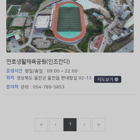
연호생활체육공원(인조잔디)
운영시간
평일/휴일 : 09:00 ~ 22:00
위치
경상북도 울진군 울진읍 현내항길 92-13
지도보기
문의처
관리 : 054-789-5853
1