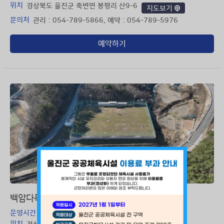
위치
경상북도 울진군 죽변면 봉평리 산9-6
지도보기
문의처
관리 : 054-789-5866, 예약 : 054-789-5976
예약하기
백암다목적운동장(천연잔디)
운영시간
평일/휴일 : 09:00 ~ 22:00