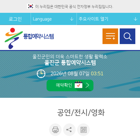
이 누리집은 대한민국 공식 전자정부 누리집입니다.
Language
주요사이트 열기
로그인
통합예약시스템
메뉴열기
검색창
열기
울진군민의 더욱 스마트한 생활 활력소
울진군 통합예약시스템
2026년 08월 07일
03:51
예약확인
공연/전시/영화
인쇄하
공유하
큐알마