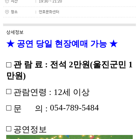
시간
19:30 ~ 21:20
장소
연호문화센터
상세정보
★ 공연 당일 현장예매 가능
★
□ 관 람 료 : 전석 2만원(울진군민 1
만원)
□
관람연령
: 12세 이상
□
054-
789-5484
문 의 :
□
공연정보