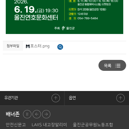
포스터.png
첨부파일
유관기관
읍면
배너존
정지
이전
다음
안전신문고
LAIIS 내고장알리미
울진군공무원노동조합
소극