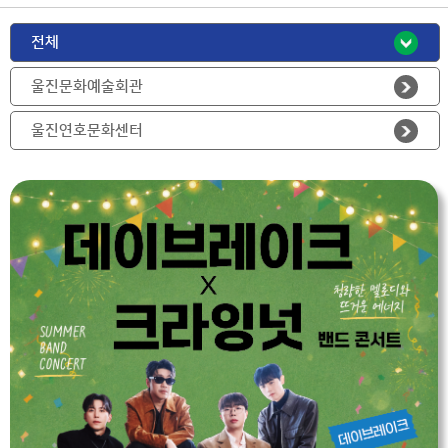
기
기
크 보기
전체
울진문화예술회관
울진연호문화센터