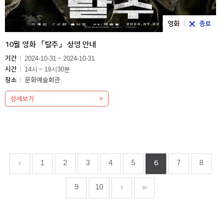
영화
종료
10월 영화 「탈주」 상영 안내
기간
2024-10-31 ~ 2024-10-31
시간
14시 ~ 19시30분
장소
문화예술회관
상세보기
1
2
3
4
5
6
7
8
9
10