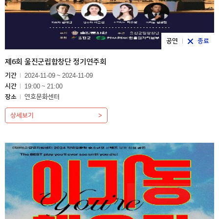
공연
종료
제6회 울진군립합창단 정기연주회
기간
2024-11-09 ~ 2024-11-09
시간
19:00 ~ 21:00
장소
연호문화센터
상세보기