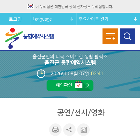
이 누리집은 대한민국 공식 전자정부 누리집입니다.
Language
주요사이트 열기
로그인
통합예약시스템
메뉴열기
검색창
열기
울진군민의 더욱 스마트한 생활 활력소
울진군 통합예약시스템
2026년 08월 07일
03:41
예약확인
공연/전시/영화
인쇄하
공유하
큐알마