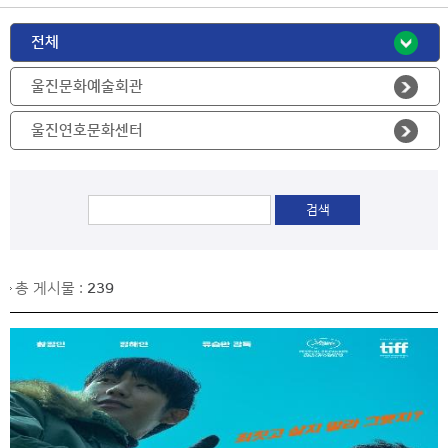
기
기
크 보기
전체
울진문화예술회관
울진연호문화센터
총 게시물 :
239