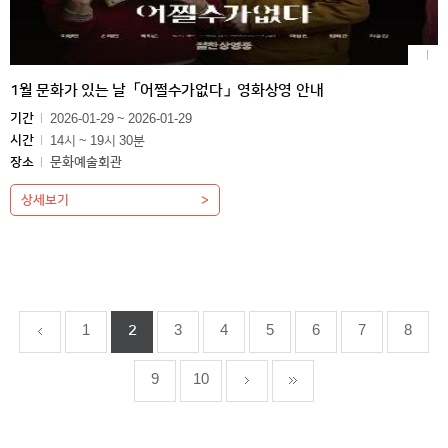
1월 문화가 있는 날「어쩔수가없다」영화상영 안내
기간
2026-01-29 ~ 2026-01-29
시간
14시 ~ 19시 30분
장소
문화예술회관
상세보기
1
2
3
4
5
6
7
8
9
10