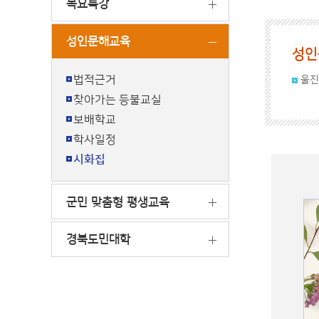
목요특강
성인문해교육
성인
법적근거
울진
찾아가는 등불교실
보배학교
학사일정
시화집
군민 맞춤형 평생교육
경북도민대학