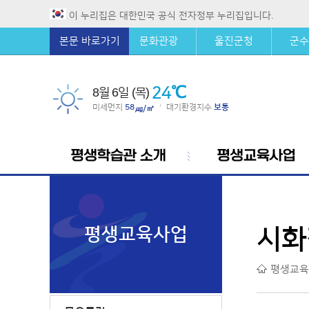
이 누리집은 대한민국 공식 전자정부 누리집입니다.
본문 바로가기
문화관광
울진군청
군수
24℃
8월 6일 (목)
미세먼지
58
대기환경지수
보통
|
㎍/㎥
평생학습관 소개
평생교육사업
평생교육사업
시화
평생교육