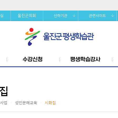
실
울진군의회
산하기관
관련사이트
울진군 평생학습관
수강신청
평생학습강사
집
사업
성인문해교육
시화집
|
|