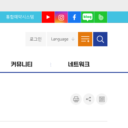
통합예약시스템
울진군
울진군
울진군
울진군
울진군
유튜브
인스타
페이스
블로그
밴드
북
로그인
Language
사이트
검색창
열기
맵
커뮤니티
네트워크
인쇄하
공유하
큐알마
기
기
크 보기