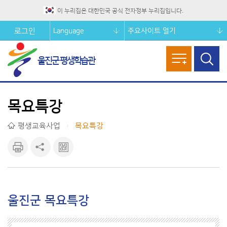
이 누리집은 대한민국 공식 전자정부 누리집입니다.
Language
주요사이트 열기
로그인
울진군 평생학습관
메뉴열기
검색창
열기
목요특강
평생교육사업
목요특강
|
인쇄하
공유하
큐알마
기
기
크 보기
울진군 목요특강