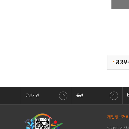
담당부
유관기관
읍면
해안지질공원
정부민원안내콜센터 전국어디서나 110
규제개혁 신
개인정보처
36323 경