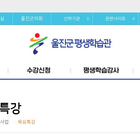
실
울진군의회
산하기관
관련사이트
울진군 평생학습관
수강신청
평생학습강사
특강
사업
목요특강
|