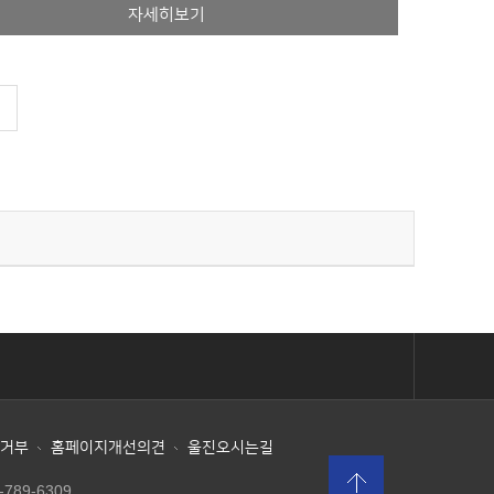
자세히보기
AIIS 내고장알리미
울진군공무원노동조합
소극행정 신고센터
한
거부
홈페이지개선의견
울진오시는길
-789-6309