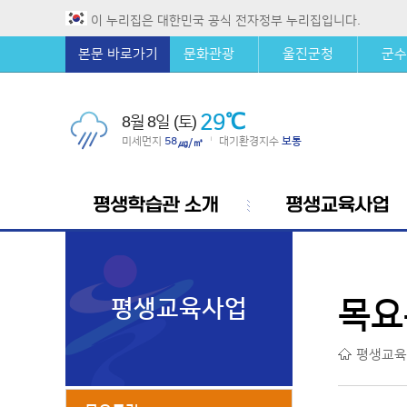
이 누리집은 대한민국 공식 전자정부 누리집입니다.
본문 바로가기
문화관광
울진군청
군수
29℃
8월 8일 (토)
미세먼지
58
대기환경지수
보통
|
㎍/㎥
평생학습관 소개
평생교육사업
평생교육사업
목요
평생교육