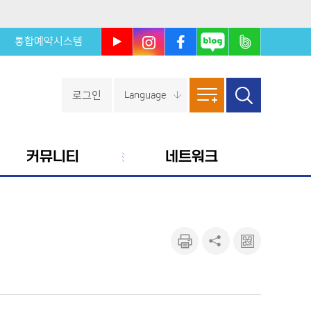
통합예약시스템
울진군
울진군
울진군
울진군
울진군
유튜브
인스타
페이스
블로그
밴드
북
로그인
Language
사이트
검색창
열기
맵
커뮤니티
네트워크
인쇄하
공유하
큐알마
기
기
크 보기