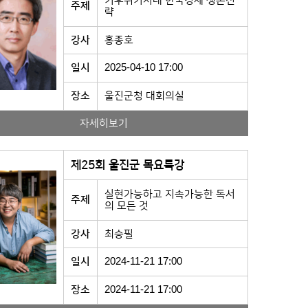
기후위기시대 한국경제 생존전
주제
략
강사
홍종호
일시
2025-04-10 17:00
장소
울진군청 대회의실
자세히보기
제25회 울진군 목요특강
실현가능하고 지속가능한 독서
주제
의 모든 것
강사
최승필
일시
2024-11-21 17:00
장소
2024-11-21 17:00