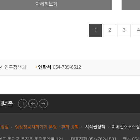
자세히보기
1
2
3
4
서
인구정책과
연락처
054-789-6512
배너존
문고
부동산거래관리시스템
정부24
도로명주소
안전신문고
L
정지
이전
다음
리방침
저작권정책
이메일주소수집
영상정보처리기기 운영・관리 방침
상북도 울진군 울진읍 울진중앙로 121
대표전화 054-782-1501
|
팩스 054