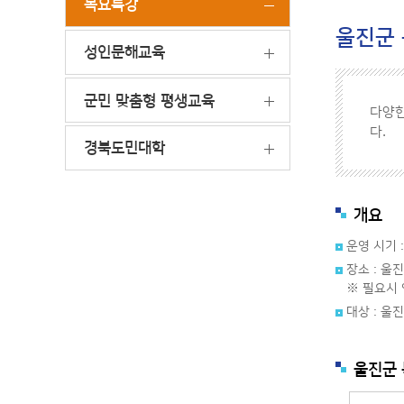
목요특강
울진군
성인문해교육
군민 맞춤형 평생교육
다양한
다.
경북도민대학
개요
운영 시기 
장소 : 울
※ 필요시 
대상 : 울
울진군 