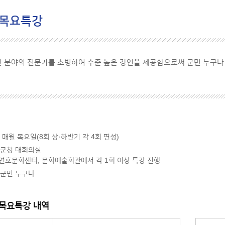
 목요특강
 분야의 전문가를 초빙하여 수준 높은 강연을 제공함으로써 군민 누구나
: 매월 목요일(8회 상·하반기 각 4회 편성)
진군청 대회의실
연호문화센터, 문화예술회관에서 각 1회 이상 특강 진행
진군민 누구나
목요특강 내역