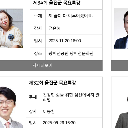
제34회 울진군 목요특강
주제
제 꿈이 다 이루어졌어요.
강사
정은혜
일시
2025-11-20 16:00
장소
왕피천공원 왕피천문화관
자세히보기
제32회 울진군 목요특강
건강한 삶을 위한 심신에너지 관
주제
리법
강사
이동환
일시
2025-09-26 16:30