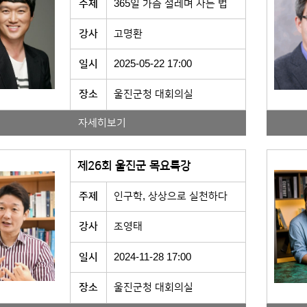
주제
365일 가슴 설레며 사는 법
강사
고명환
일시
2025-05-22 17:00
장소
울진군청 대회의실
자세히보기
제26회 울진군 목요특강
주제
인구학, 상상으로 실천하다
강사
조영태
일시
2024-11-28 17:00
장소
울진군청 대회의실