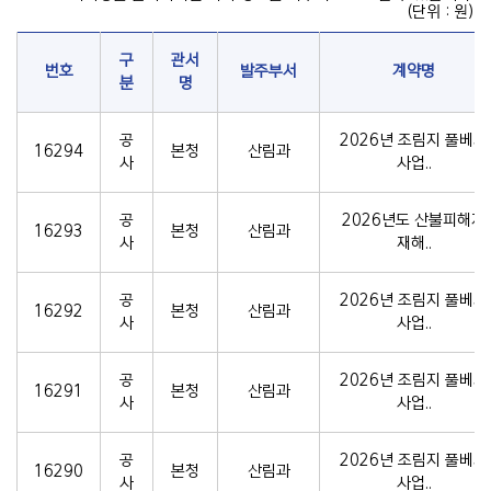
(단위 : 원)
구
관서
번호
발주부서
계약명
분
명
공
2026년 조림지 풀베기
16294
본청
산림과
사
사업..
공
2026년도 산불피해지
16293
본청
산림과
사
재해..
공
2026년 조림지 풀베기
16292
본청
산림과
사
사업..
공
2026년 조림지 풀베기
16291
본청
산림과
사
사업..
공
2026년 조림지 풀베기
16290
본청
산림과
사
사업..