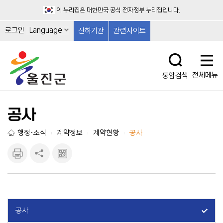
이 누리집은 대한민국 공식 전자정부 누리집입니다.
로그인
Language
산하기관
관련사이트
전체메뉴
통합검색
공사
행정·소식
계약정보
계약현황
공사
|
|
|
인쇄하
공유하
큐알마
기
기
크 보
기
공사