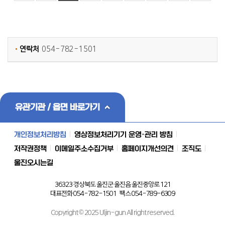
연락처
054-782-1501
유관기관 / 읍면 바로가기
개인정보처리방침
영상정보처리기기 운영·관리 방침
저작권정책
이메일주소수집거부
홈페이지개선의견
조직도
울진오시는길
36323 경상북도 울진군 울진읍 울진중앙로 121
대표전화 054-782-1501 팩스 054-789-6309
Copyright © 2025 Uljin-gun All right reserved.