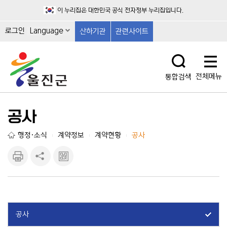
이 누리집은 대한민국 공식 전자정부 누리집입니다.
로그인
Language
산하기관
관련사이트
전체메뉴
통합검색
공사
행정·소식
계약정보
계약현황
공사
|
|
|
인쇄하
공유하
큐알마
기
기
크 보
기
공사