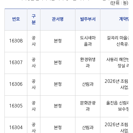
(단위 : 원)
구
번호
관서명
발주부서
계약명
분
공
도시새마
길곡리 마을공
16308
본청
사
을과
신축공사.
공
환경위생
사동리 해안변
16307
본청
사
과
장실 리..
공
2026년 조림지
16306
본청
산림과
사
사업..
공
문화관광
울진읍 신림리
16305
본청
사
과
보수정..
공
2026년 조림지
16304
본청
산림과
사
사업..