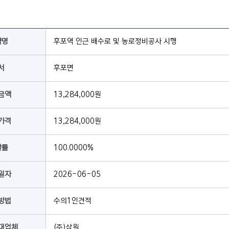
약명
후포역 인근 배수로 및 농로정비공사 시행
서
후포면
금액
13,284,000원
가격
13,284,000원
찰률
100.0000%
일자
2026-06-05
방법
수의1인견적
대업체
(주)삼원