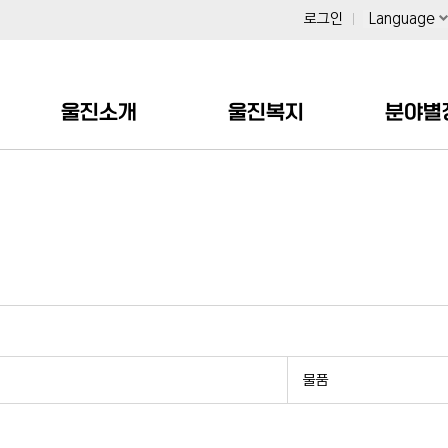
로그인
Language
울진소개
울진복지
분야별
물품