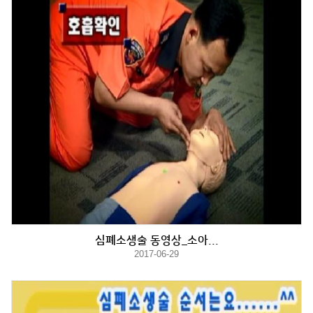
심폐소생술 동영상_소아...
2017-06-29