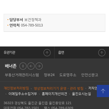
담당부서
보건정책과
연락처
054-789-5013
유관기관
읍면
배너존
정지
이전
다음
부동산거래관리시스템
정부24
도로명주소
안전신문고
LA
개인정보처리방침
저작권정책
영상정보처리기기 운영・관리 방침
이메일주소수집거부
홈페이지개선의견
울진오시는길
페이지
상단으
36323 경상북도 울진군 울진읍 울진중앙로 121
로 이동
대표전화 054-782-1501
|
팩스 054-789-6309