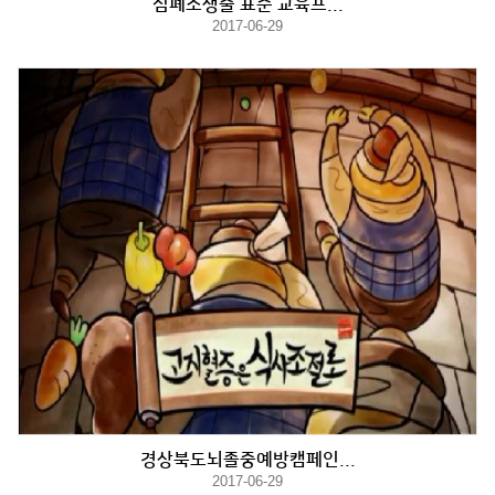
심폐소생술 표준 교육프...
2017-06-29
경상북도뇌졸중예방캠페인...
2017-06-29