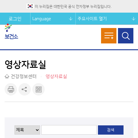
이 누리집은 대한민국 공식 전자정부 누리집입니다.
Language
주요사이트 열기
로그인
보건소
메뉴열기
검색창
열기
영상자료실
건강정보센터
영상자료실
|
인쇄하
공유하
큐알마
기
기
크 보기