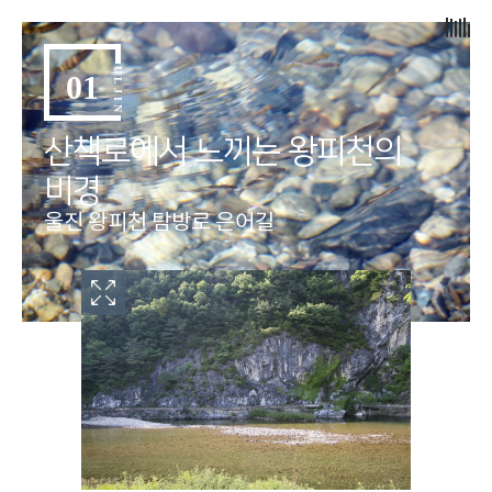
ULJIN
01
산책로에서 느끼는 왕피천의
비경
울진 왕피천 탐방로 은어길