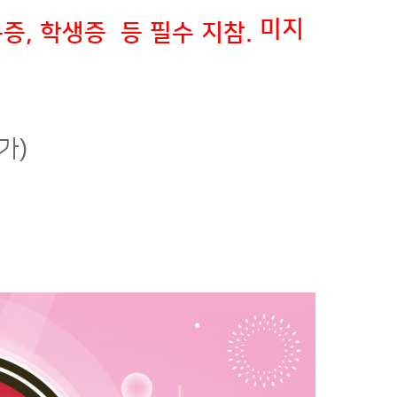
미지
증, 학생증 등 필수 지참.
가)