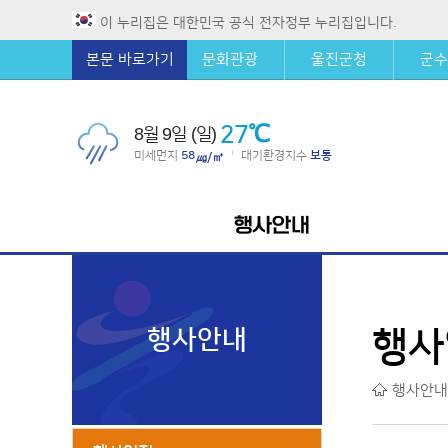
이 누리집은 대한민국 공식 전자정부 누리집입니다.
본문 바로가기
문화관광
울진군청
군수
27℃
8월 9일 (일)
미세먼지
58
대기환경지수
보통
|
㎍/㎥
행사안내
행사안내
행사
행사안내