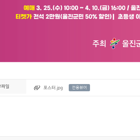
부파일
포스터.jpg
전용뷰어