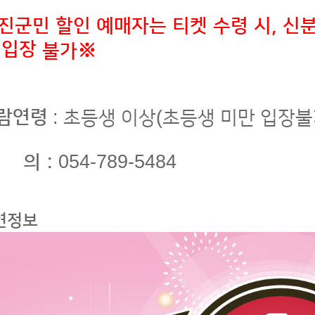
진군민 할인 예매자는 티켓 수령 시, 신분
 입장
불가※
람연령
: 초등생 이상(초등생 미만 입장불
 의 :
054-789-5484
연정보