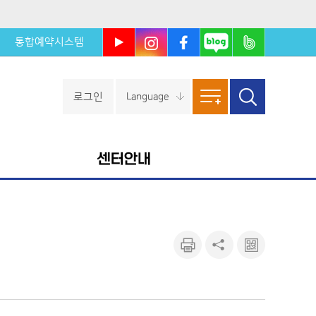
통합예약시스템
울진군
울진군
울진군
울진군
울진군
유튜브
인스타
페이스
블로그
밴드
북
로그인
Language
사이트
검색창
열기
맵
센터안내
인쇄하
공유하
큐알마
기
기
크 보기