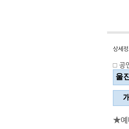
상세정
□ 공
울
개
★예