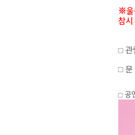
※울
참시
관
□
□
문
공
□