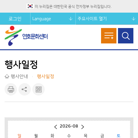
이 누리집은 대한민국 공식 전자정부 누리집입니다.
Language
주요사이트 열기
로그인
연호문화센터
메뉴열기
검색창
열기
행사일정
행사안내
행사일정
|
인쇄하
공유하
큐알마
기
기
크 보기
2026-08
일
월
화
수
목
금
토