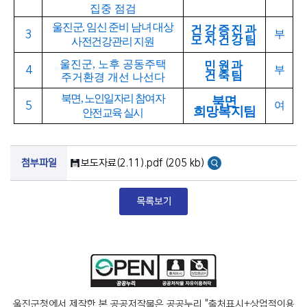
집중 점검
울진군
,
임신 준비 남녀 대상
건강증진과
3
부
모자건강팀
사전건강관리 지원
울진군
,
노후 공동주택
민원과
4
부
건축팀
주거환경 개선 나선다
북면
,
노인일자리 참여자
북면
5
여
희망복지팀
안전교육 실시
첨부파일
보도자료(2.11).pdf (205 kb)
울진군청에서 제작한 본 공공저작물은 공공누리 "출처표시+상업적이용