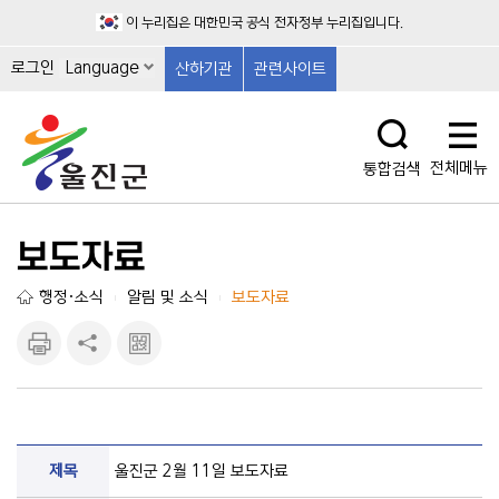
이 누리집은 대한민국 공식 전자정부 누리집입니다.
로그인
Language
산하기관
관련사이트
전체메뉴
통합검색
보도자료
행정·소식
알림 및 소식
보도자료
|
|
인쇄하
공유하
큐알마
기
기
크 보
기
제목
울진군 2월 11일 보도자료