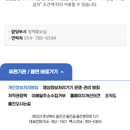
금지" 조건에 따라 이용할 수 있습니다.
담당부서
정책홍보실
연락처
054-789-6544
유관기관 / 읍면 바로가기
개인정보처리방침
영상정보처리기기 운영·관리 방침
저작권정책
이메일주소수집거부
홈페이지개선의견
조직도
울진오시는길
36323 경상북도 울진군 울진읍 울진중앙로 121
대표전화 054-782-1501 팩스 054-789-6309