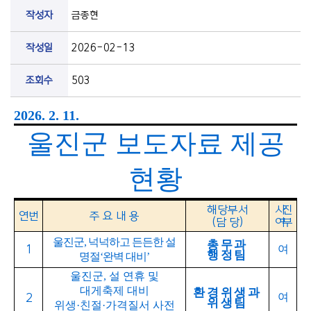
작성자
금종현
작성일
2026-02-13
조회수
503
2026. 2. 11.
울진군 보도자료 제공
현황
해당부서
사진
연번
주 요 내 용
(
담 당
)
여부
울진군
,
넉넉하고 든든한 설
총무과
1
여
행정팀
명절
‘
완벽 대비
’
울진군
,
설 연휴 및
대게축제 대비
환경위생과
여
2
위생팀
위생
·
친절
·
가격질서 사전