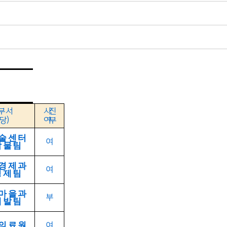
부서
사진
 당
)
여부
술센터
여
작물팀
경제과
여
경제팀
마을과
부
개발팀
의료원
여