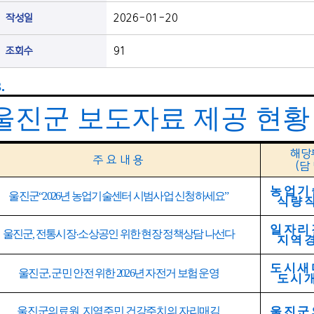
작성일
2026-01-20
조회수
91
.
울진군 보도자료 제공 현황
해당
주 요 내 용
(
담
농업기
울진군
“2026
년 농업기술센터 시범사업 신청하세요
”
식량
일자리
울진군
전통시장
소상공인 위한 현장 정책상담 나선다
,
·
지역
도시새
울진군
,
군민 안전 위한
2026
년 자전거 보험 운영
도시
울진군
울진군의료원
지역주민 건강주치의 자리매김
,