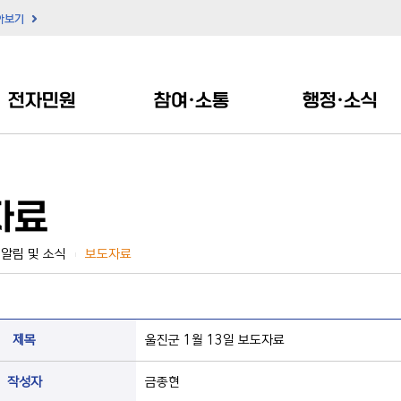
아보기
전자민원
참여·소통
행정·소식
자료
알림 및 소식
보도자료
|
제목
울진군 1월 13일 보도자료
작성자
금종현