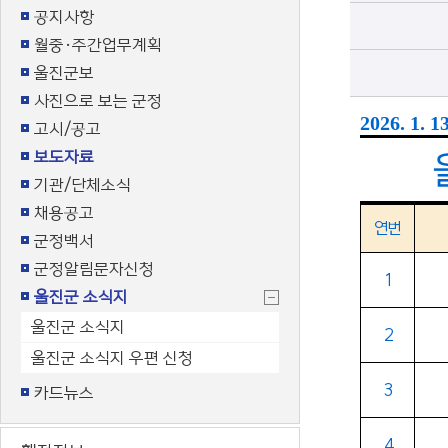
공지사항
월중·주간업무계획
울진군보
사진으로 보는 군정
2026. 1. 13
고시/공고
보도자료
기관/단체소식
채용공고
연번
군정백서
군정알림문자신청
1
울진군 소식지
울진군 소식지
2
울진군 소식지 우편 신청
3
카드뉴스
4