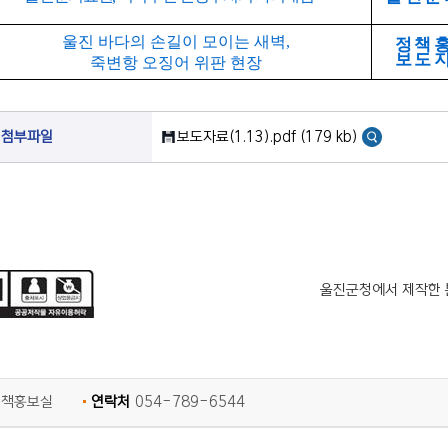
울진 바다의 손길이 모이는 새벽
,
정책
보도
죽변항 오징어 위판 현장
첨부파일
보도자료(1.13).pdf (179 kb)
울진군청에서 제작한 
정책홍보실
연락처
054-789-6544