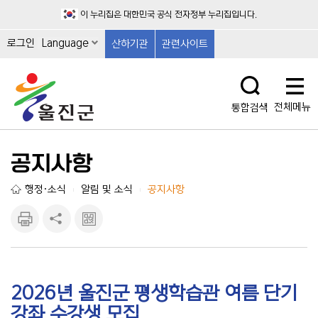
이 누리집은 대한민국 공식 전자정부 누리집입니다.
로그인
Language
산하기관
관련사이트
전체메뉴
통합검색
공지사항
행정·소식
알림 및 소식
공지사항
|
|
인쇄하
공유하
큐알마
기
기
크 보
기
2026년 울진군 평생학습관 여름 단기
강좌 수강생 모집