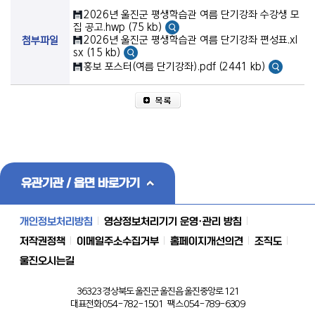
2026년 울진군 평생학습관 여름 단기강좌 수강생 모
집 공고.hwp (75 kb)
2026년 울진군 평생학습관 여름 단기강좌 편성표.xl
첨부파일
sx (15 kb)
홍보 포스터(여름 단기강좌).pdf (2441 kb)
유관기관 / 읍면 바로가기
개인정보처리방침
영상정보처리기기 운영·관리 방침
저작권정책
이메일주소수집거부
홈페이지개선의견
조직도
울진오시는길
36323 경상북도 울진군 울진읍 울진중앙로 121
대표전화 054-782-1501 팩스 054-789-6309