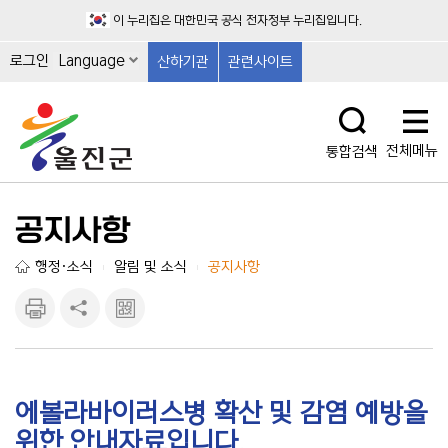
이 누리집은 대한민국 공식 전자정부 누리집입니다.
로그인
Language
산하기관
관련사이트
전체메뉴
통합검색
공지사항
행정·소식
알림 및 소식
공지사항
|
|
인쇄하
공유하
큐알마
기
기
크 보
기
에볼라바이러스병 확산 및 감염 예방을
위한 안내자료입니다.