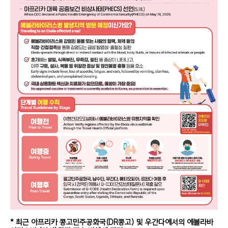
* 최근 아프리카 콩고민주공화국(DR콩고) 및 우간다에서의 에볼라바